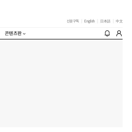
신문구독
|
English
|
日本語
|
中文
콘텐츠판