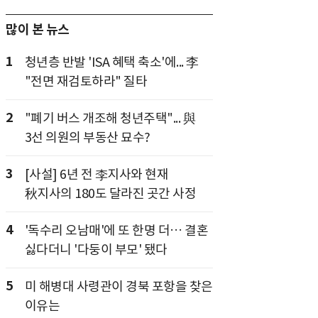
많이 본 뉴스
1
청년층 반발 'ISA 혜택 축소'에... 李
"전면 재검토하라" 질타
2
"폐기 버스 개조해 청년주택"... 與
3선 의원의 부동산 묘수?
3
[사설] 6년 전 李지사와 현재
秋지사의 180도 달라진 곳간 사정
4
'독수리 오남매'에 또 한명 더… 결혼
싫다더니 '다둥이 부모' 됐다
5
미 해병대 사령관이 경북 포항을 찾은
이유는