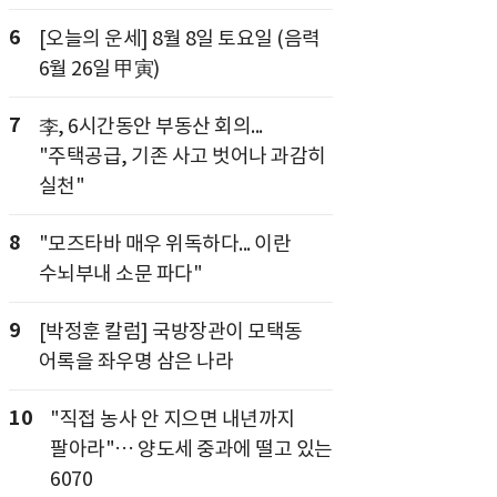
6
[오늘의 운세] 8월 8일 토요일 (음력
6월 26일 甲寅)
7
李, 6시간동안 부동산 회의...
"주택공급, 기존 사고 벗어나 과감히
실천"
8
"모즈타바 매우 위독하다... 이란
수뇌부내 소문 파다"
9
[박정훈 칼럼] 국방장관이 모택동
어록을 좌우명 삼은 나라
10
"직접 농사 안 지으면 내년까지
팔아라"… 양도세 중과에 떨고 있는
6070