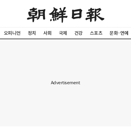
오피니언
정치
사회
국제
건강
스포츠
문화·연예