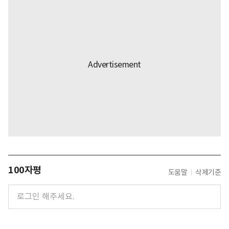
100자평
도움말
삭제기준