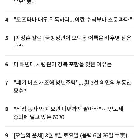
부모' 됐다
4
"모즈타바 매우 위독하다... 이란 수뇌부내 소문 파다"
5
[박정훈 칼럼] 국방장관이 모택동 어록을 좌우명 삼은
나라
6
미 해병대 사령관이 경북 포항을 찾은 이유는
7
"폐기 버스 개조해 청년주택"... 與 3선 의원의 부동산
묘수?
8
"직접 농사 안 지으면 내년까지 팔아라"… 양도세
중과에 떨고 있는 6070
9
[오늘의 운세] 8월 8일 토요일 (음력 6월 26일 甲寅)