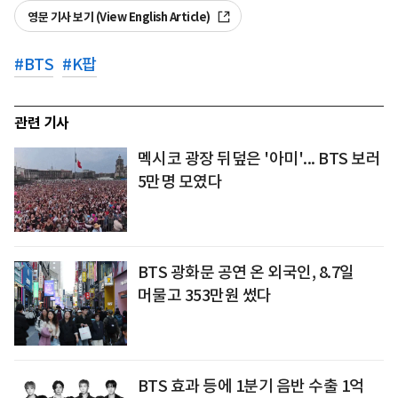
영문 기사 보기 (View English Article)
#
BTS
#
K팝
관련 기사
멕시코 광장 뒤덮은 '아미'... BTS 보러
5만명 모였다
BTS 광화문 공연 온 외국인, 8.7일
머물고 353만원 썼다
BTS 효과 등에 1분기 음반 수출 1억