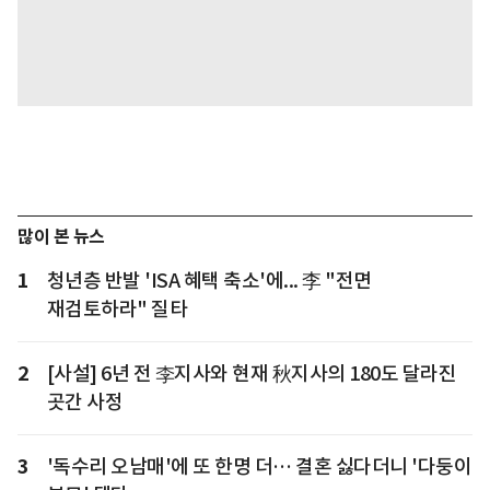
많이 본 뉴스
1
청년층 반발 'ISA 혜택 축소'에... 李 "전면
재검토하라" 질타
2
[사설] 6년 전 李지사와 현재 秋지사의 180도 달라진
곳간 사정
3
'독수리 오남매'에 또 한명 더… 결혼 싫다더니 '다둥이