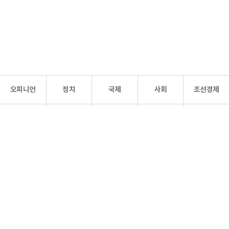
오피니언
정치
국제
사회
조선경제
문화·
조선
스포츠
건강
조선몰
연예
리더스
조선일보 공식 SNS
개인정보처리방침
사이트맵
Copyright 조선일보 All rights reserved. 무단 전재 및 재배포 금지.