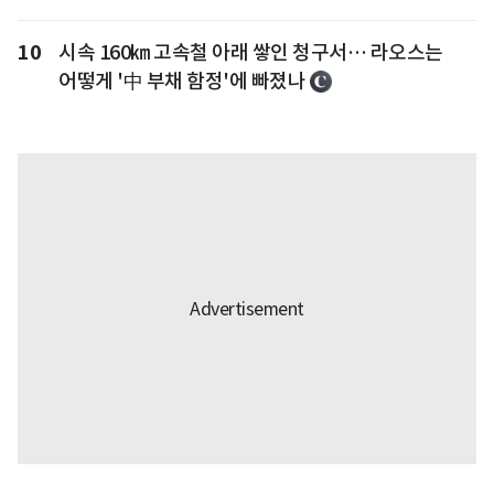
10
시속 160㎞ 고속철 아래 쌓인 청구서… 라오스는
어떻게 '中 부채 함정'에 빠졌나