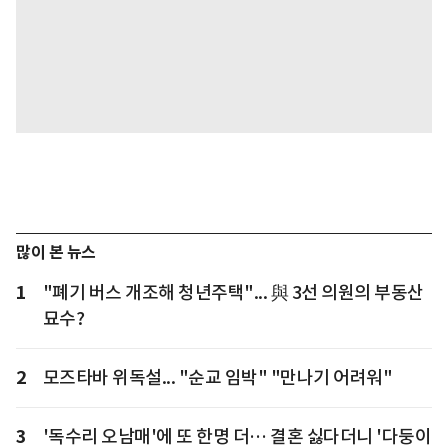
많이 본 뉴스
1
"폐기 버스 개조해 청년주택"... 與 3선 의원의 부동산
묘수?
2
모즈타바 위독설... "순교 임박" "만나기 어려워"
3
'독수리 오남매'에 또 한명 더… 결혼 싫다더니 '다둥이