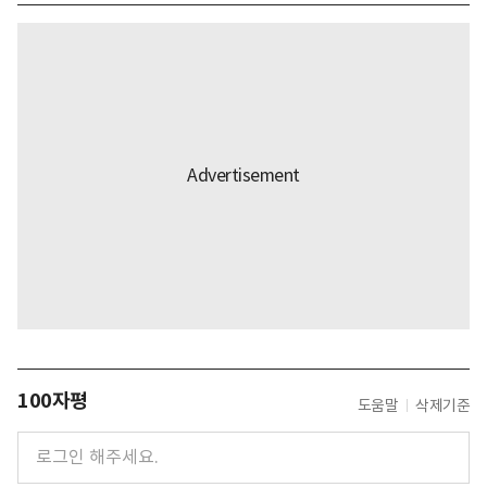
100자평
도움말
삭제기준