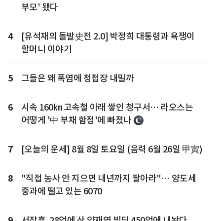
부모' 됐다
4
[유석재의 돌발史전 2.0] 박정희 대통령과 욕쟁이
할머니 이야기
5
그들은 왜 폭염에 청첩장 내밀까
6
시속 160㎞ 고속철 아래 쌓인 청구서… 라오스는
어떻게 '中 부채 함정'에 빠졌나
7
[오늘의 운세] 8월 8일 토요일 (음력 6월 26일 甲寅)
8
"직접 농사 안 지으면 내년까지 팔아라"… 양도세
중과에 떨고 있는 6070
9
서장훈, 28억에 산 양재역 빌딩 450억에 내놨다