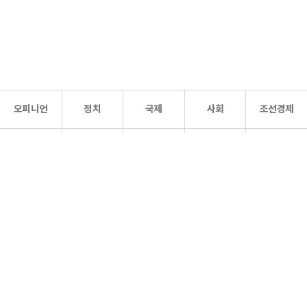
오피니언
정치
국제
사회
조선경제
문화·
조선
스포츠
건강
조선몰
연예
리더스
조선일보 공식 SNS
개인정보처리방침
사이트맵
Copyright 조선일보 All rights reserved. 무단 전재 및 재배포 금지.