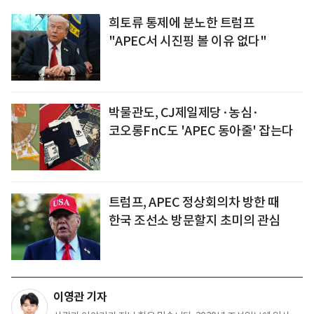
희토류 통제에 분노한 트럼프
"APEC서 시진핑 볼 이유 없다"
박물관도, CJ제일제당·농심·
코오롱FnC도 'APEC 동아줄' 잡는다
트럼프, APEC 정상회의차 방한 때
한국 조선소 방문할지 초미의 관심
이영관 기자