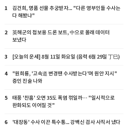
1
김건희, 명품 선물 추궁받자... "다른 영부인들 수사는
다 해봤냐"
2
英해군의 첩보용 드론 보트, 中으로 몰래 데이터
보냈다
3
[오늘의 운세] 8월 11일 화요일 (음력 6월 29일 丁巳)
4
"원희룡, '고속道 변경땐 수사받는다'며 원안 지시"
증인 진술 나와
5
태풍 '찬홈' 오면 35도 폭염 꺾일까… "일시적으로
완화되도 이어질 것"
6
'대장동' 수사 이끈 특수통... 강백신 검사 사직서 냈다