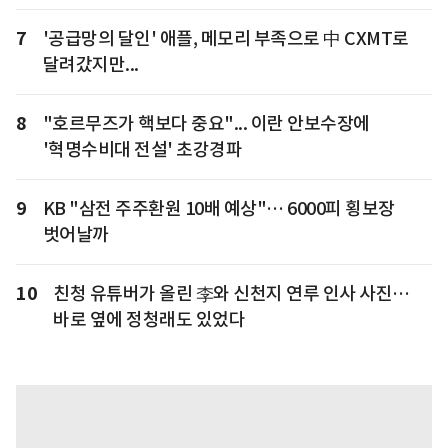
7
'공급망의 달인' 애플, 메모리 부족으로 中 CXMT로
달려갔지만...
8
"호르무즈가 핵보다 중요"... 이란 안보수장에
'혁명수비대 전설' 초강경파
9
KB "삼전 주주환원 10배 예상"… 6000피 횡보장
벗어날까
10
친청 유튜버가 올린 李와 신천지 연루 인사 사진…
바로 옆에 정청래도 있었다