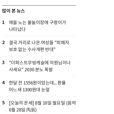
많이 본 뉴스
1
애들 노는 물놀이장에 구렁이가
나타났다
2
결국 거리로 나온 여성들 "피해자
보호 없는 수사개편 반대"
3
"더퍼스트무빙캐슬에 의원님이나
사세요" 2030 분노 폭발
4
한달 전 1556원이었는데... 환율
어느새 1300원대 눈앞
5
[오늘의 운세] 8월 10일 월요일 (음력
6월 28일 丙辰)