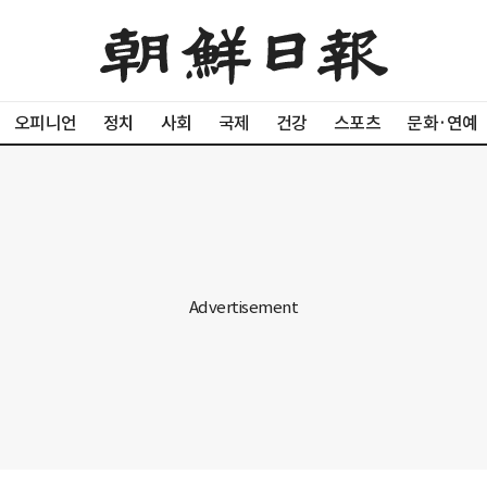
오피니언
정치
사회
국제
건강
스포츠
문화·연예