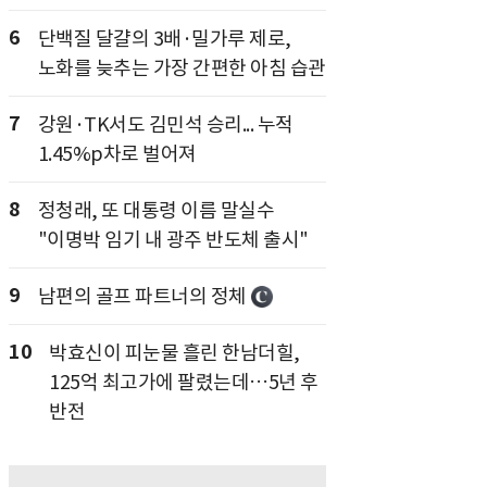
6
단백질 달걀의 3배·밀가루 제로,
노화를 늦추는 가장 간편한 아침 습관
7
강원·TK서도 김민석 승리... 누적
1.45%p차로 벌어져
8
정청래, 또 대통령 이름 말실수
"이명박 임기 내 광주 반도체 출시"
9
남편의 골프 파트너의 정체
10
박효신이 피눈물 흘린 한남더힐,
125억 최고가에 팔렸는데…5년 후
반전