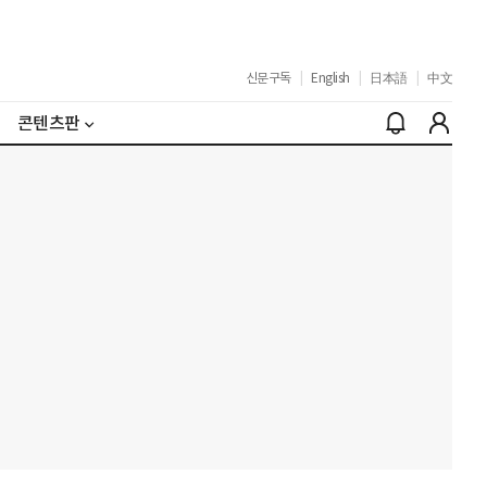
신문구독
|
English
|
日本語
|
中文
콘텐츠판