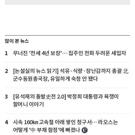
많이 본 뉴스
1
무너진 '전세 4년 보장'… 집주인 전화 두려운 세입자
2
[논설실의 뉴스 읽기] 석유·식량·장난감까지 총괄 北
군수동원총국장, 유일하게 숙청 안 됐다
3
[유석재의 돌발史전 2.0] 박정희 대통령과 욕쟁이
할머니 이야기
4
시속 160㎞ 고속철 아래 쌓인 청구서… 라오스는
어떻게 '中 부채 함정'에 빠졌나