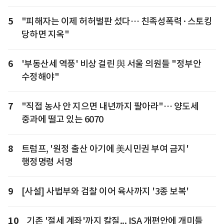
5
"피해자는 이제 허허벌판 섰다… 친족성폭력·스토킹
당하면 지옥"
6
'부동산세 역풍' 비상 걸린 與 서울 의원들 "정부안
수정해야"
7
"직접 농사 안 지으면 내년까지 팔아라"… 양도세
중과에 떨고 있는 6070
8
트럼프, '원정 출산 아기에 美시민권 부여 금지'
행정명령 서명
9
[사설] 사법부와 검찰 이어 육사까지 '3종 보복'
10
기존 '절세 계좌'까지 칼질... ISA 개편안에 개미들