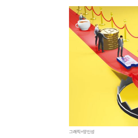
그래픽=양인성