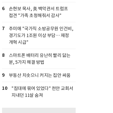
6
손현보 목사, 美 백악관서 트럼프
접견 "가족 초청해줘서 감사"
7
추미애 "국가직 소방공무원 인건비,
경기도가 1조원 이상 부담… 재정
개혁 시급"
8
스마트폰 배터리 유난히 빨리 닳는
분, 5가지 해결 방법
9
부동산 치솟으니 커지는 집안 싸움
10
"침대에 묶여 있었다" 천안 교회서
지내던 11살 숨져