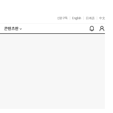
신문구독
|
English
|
日本語
|
中文
콘텐츠판