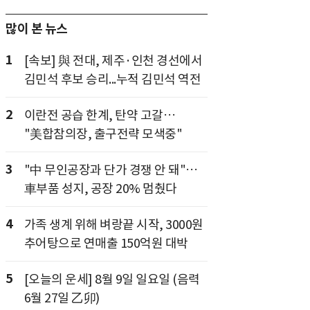
많이 본 뉴스
1
[속보] 與 전대, 제주·인천 경선에서
김민석 후보 승리...누적 김민석 역전
2
이란전 공습 한계, 탄약 고갈…
"美합참의장, 출구전략 모색중"
3
"中 무인공장과 단가 경쟁 안 돼"…
車부품 성지, 공장 20% 멈췄다
4
가족 생계 위해 벼랑끝 시작, 3000원
추어탕으로 연매출 150억원 대박
5
[오늘의 운세] 8월 9일 일요일 (음력
6월 27일 乙卯)