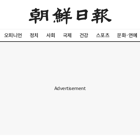
오피니언
정치
사회
국제
건강
스포츠
문화·연예