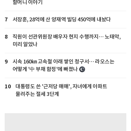
할머니 이야기
7
서장훈, 28억에 산 양재역 빌딩 450억에 내놨다
8
직원이 선관위원장 배우자 현지 수행까지… 노태악,
미리 알았나
9
시속 160㎞ 고속철 아래 쌓인 청구서… 라오스는
어떻게 '中 부채 함정'에 빠졌나
10
대통령도 쓴 '근저당 매매', 자녀에게 아파트
물려주는 절세 3단계