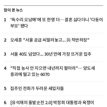
많이 본 뉴스
1
'독수리 오남매'에 또 한명 더… 결혼 싫다더니 '다둥이
부모' 됐다
2
오세훈 "서울 공급 씨말려놓고... 與 적반하장"
3
서울 40도 넘었다... 30년 만에 가장 뜨거운 입추
4
"직접 농사 안 지으면 내년까지 팔아라"… 양도세
중과에 떨고 있는 6070
5
집주인 전화가 두려운 세입자들
6
[유석재의 돌발史전 2.0] 박정희 대통령과 욕쟁이