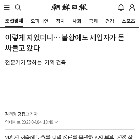
조선경제
오피니언
정치
사회
국제
건강
스포츠
이렇게 지었더니… 불황에도 세입자가 돈
싸들고 왔다
전문가가 말하는 '기획 건축'
김리영 땅집고 기자
업데이트
2023.04.04. 13:49
2년 전 서울에 노후를 보낼 집터를 물색한 A씨 부부. 직접 살