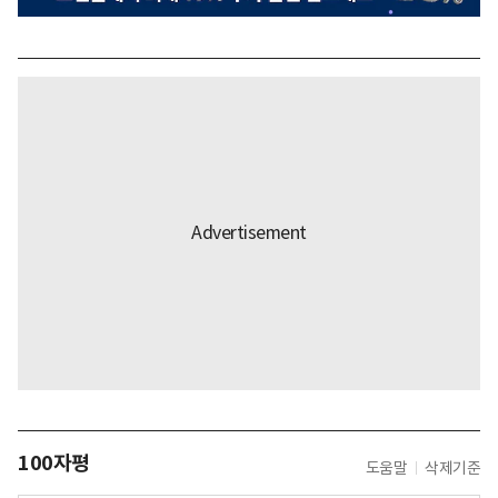
100자평
도움말
삭제기준