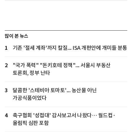
많이 본 뉴스
1
기존 '절세 계좌'까지 칼질... ISA 개편안에 개미들 분통
2
"국가 폭력" "돈키호테 정책"... 서울시 부동산
토론회, 정부 난타
3
달콤한 '스테비아 토마토'... 농산물 아닌
가공식품이었다
4
축구협회 '성접대' 감사보고서 나왔다… 월드컵·
올림픽 심판 포함