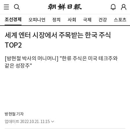
조선경제
오피니언
정치
사회
국제
건강
스포츠
세계 엔터 시장에서 주목받는 한국 주식
TOP2
[방현철 박사의 머니머니] "한류 주식은 미국 테크주와
같은 성장주"
방현철 기자
업데이트
2022.10.21. 11:15