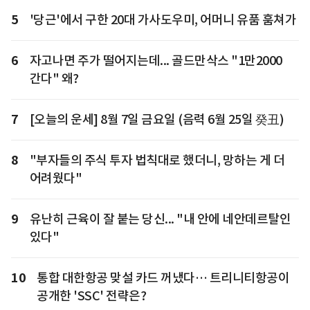
5
'당근'에서 구한 20대 가사도우미, 어머니 유품 훔쳐가
6
자고나면 주가 떨어지는데... 골드만삭스 "1만2000
간다" 왜?
7
[오늘의 운세] 8월 7일 금요일 (음력 6월 25일 癸丑)
8
"부자들의 주식 투자 법칙대로 했더니, 망하는 게 더
어려웠다"
9
유난히 근육이 잘 붙는 당신... "내 안에 네안데르탈인
있다"
10
통합 대한항공 맞설 카드 꺼냈다… 트리니티항공이
공개한 'SSC' 전략은?