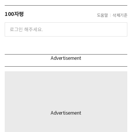
100자평
도움말
삭제기준