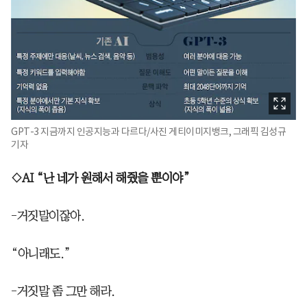
GPT-3 지금까지 인공지능과 다르다/사진 게티이미지뱅크, 그래픽 김성규
기자
◇AI “난 네가 원해서 해줬을 뿐이야”
-거짓말이잖아.
“아니래도.”
-거짓말 좀 그만 해라.