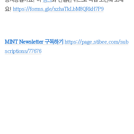
요!
https://forms.gle/xzhaTkLbM8QRkH7P9
MINT Newsletter 구독하기
https://page.stibee.com/sub
scriptions/77676