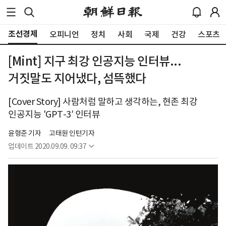
조선경제
오피니언
정치
사회
국제
건강
스포츠
[Mint] 지구 최강 인공지능 인터뷰...
거짓말도 지어냈다, 섬뜩했다
[Cover Story] 사람처럼 말하고 생각하는, 현존 최강
인공지능 'GPT-3′ 인터뷰
윤형준 기자
고태원 인턴기자
업데이트
2020.09.09. 09:37