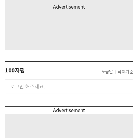
100자평
도움말
삭제기준