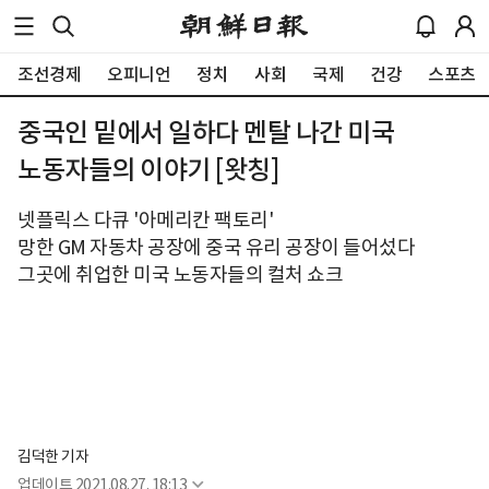
조선경제
오피니언
정치
사회
국제
건강
스포츠
중국인 밑에서 일하다 멘탈 나간 미국
노동자들의 이야기 [왓칭]
넷플릭스 다큐 '아메리칸 팩토리'
망한 GM 자동차 공장에 중국 유리 공장이 들어섰다
그곳에 취업한 미국 노동자들의 컬처 쇼크
김덕한 기자
업데이트
2021.08.27. 18:13