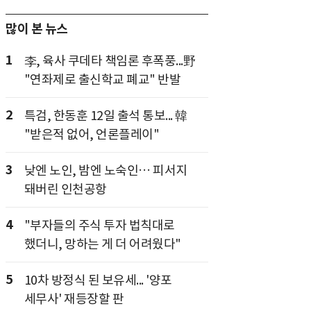
많이 본 뉴스
1
李, 육사 쿠데타 책임론 후폭풍...野
"연좌제로 출신학교 폐교" 반발
2
특검, 한동훈 12일 출석 통보... 韓
"받은적 없어, 언론플레이"
3
낮엔 노인, 밤엔 노숙인… 피서지
돼버린 인천공항
4
"부자들의 주식 투자 법칙대로
했더니, 망하는 게 더 어려웠다"
5
10차 방정식 된 보유세... '양포
세무사' 재등장할 판