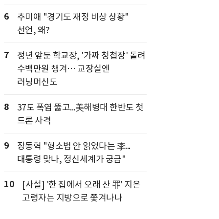
6
추미애 "경기도 재정 비상 상황"
선언, 왜?
7
정년 앞둔 학교장, '가짜 청첩장' 돌려
수백만원 챙겨… 교장실엔
러닝머신도
8
37도 폭염 뚫고...美해병대 한반도 첫
드론 사격
9
장동혁 "형소법 안 읽었다는 李...
대통령 맞나, 정신세계가 궁금"
10
[사설] '한 집에서 오래 산 罪' 지은
고령자는 지방으로 쫓겨나나