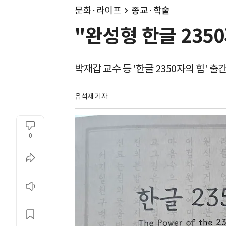
문화·라이프
종교·학술
"완성형 한글 235
박재갑 교수 등 '한글 2350자의 힘' 출
유석재 기자
0