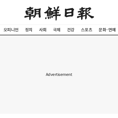
오피니언
정치
사회
국제
건강
스포츠
문화·연예