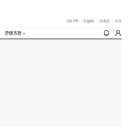
신문구독
|
English
|
日本語
|
中文
콘텐츠판