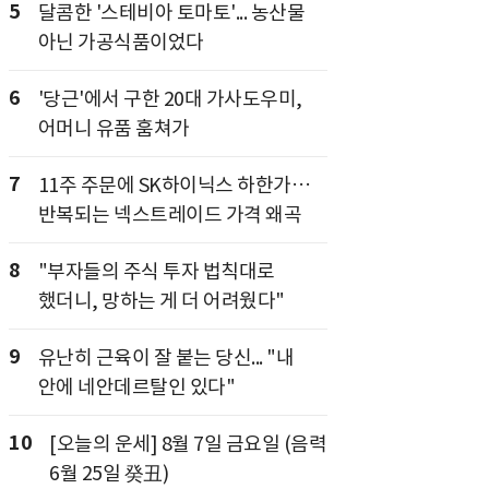
5
달콤한 '스테비아 토마토'... 농산물
아닌 가공식품이었다
6
'당근'에서 구한 20대 가사도우미,
어머니 유품 훔쳐가
7
11주 주문에 SK하이닉스 하한가…
반복되는 넥스트레이드 가격 왜곡
8
"부자들의 주식 투자 법칙대로
했더니, 망하는 게 더 어려웠다"
9
유난히 근육이 잘 붙는 당신... "내
안에 네안데르탈인 있다"
10
[오늘의 운세] 8월 7일 금요일 (음력
6월 25일 癸丑)