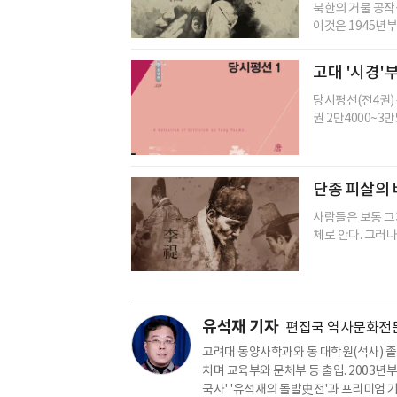
북한의 거물 공작
이것은 1945년부
고대 '시경'
당시평선(전4권) 왕
권 2만4000~3만
단종 피살의 
사람들은 보통 그
체로 안다. 그러나
유석재 기자
편집국 역사문화전
고려대 동양사학과와 동 대학원(석사) 졸
치며 교육부와 문체부 등 출입. 2003년
국사' '유석재의 돌발史전'과 프리미엄 기