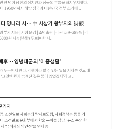
원 한 명이 남한의 정치인과 정국의 흐름을 좌지우지했다.
터 1950년까지 해방 정국과 대한민국 정부 초기에 ...
부터 명나라 시… 中 사상가 왕부지의 詩觀
부지 지음 | 서성 옮김 | 소명출판 | 각권 259~389쪽 | 각
5000원 시성(詩聖) 두보는 한 시...
배후… 양녕대군의 '이중생활'
가 누구인지 안다. 악행이라 할 수 있는 일을 저지른 것도 대
 ‘그것엔 뭔가 숨겨진 깊은 뜻이 있었겠지’라고 ...
문기자
업. 조선일보 사회부와 탐사보도팀, 사회정책부 등을 거
부터 조선일보 문화부에서 학술 분야를 담당. '뉴스 속의 한
사 '유석재의 악인전'을 연재 중.