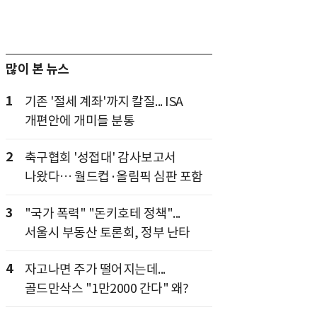
많이 본 뉴스
1
기존 '절세 계좌'까지 칼질... ISA
개편안에 개미들 분통
2
축구협회 '성접대' 감사보고서
나왔다… 월드컵·올림픽 심판 포함
3
"국가 폭력" "돈키호테 정책"...
서울시 부동산 토론회, 정부 난타
4
자고나면 주가 떨어지는데...
골드만삭스 "1만2000 간다" 왜?