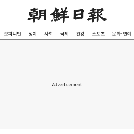
오피니언
정치
사회
국제
건강
스포츠
문화·연예