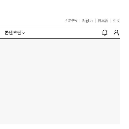
신문구독
|
English
|
日本語
|
中文
콘텐츠판