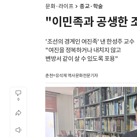
문화·라이프
종교·학술
"이민족과 공생한 
'조선의 경계인 여진족' 낸 한성주 교수
"여진을 정복하거나 내치지 않고
변방서 같이 살 수 있도록 포용"
춘천=유석재 역사문화전문기자
0