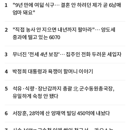
1
"9년 만에 여덟 식구… 결혼 안 하려던 제가 곧 6남매
엄마 돼요"
2
"직접 농사 안 지으면 내년까지 팔아라"… 양도세
중과에 떨고 있는 6070
3
무너진 '전세 4년 보장'… 집주인 전화 두려운 세입자
4
박정희 대통령과 욕쟁이 할머니 이야기
5
석유·식량·장난감까지 총괄 北 군수동원총국장,
유일하게 숙청 안 됐다
6
서장훈, 28억에 산 양재역 빌딩 450억에 내놨다