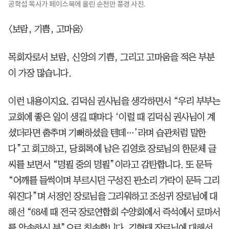
공학섭 목사가 페이스북에 올린 순천만 풍경 사진.
<보람, 기쁨, 고마움>
목회자로서 보람, 신앙의 기쁨, 그리고 고마움을 적은 부분
이 가장 많습니다.
이런 내용이지요. 김덕심 권사님을 생각하면서 “우리 부부는
교회에 좋은 일이 생길 때마다 ‘이럴 때 김덕심 권사님이 계
셨더라면 춤추며 기뻐하셨을 텐데…’라며 습관처럼 말한
다”고 회고하고, 당회록에 남은 김영호 장로님의 한문체 글
씨를 보면서 “명필 중의 명필”이라고 감탄합니다. 또 문득
“어깨를 들썩이며 부르시던 구성진 판소리 가락이 문득 그리
워진다”며 서정인 장로님을 그리워하고 조성귀 장로님에 대
해선 “68세 때 전국 장로연합회 수양회에서 즉석에서 로마서
를 암송하신 분”으로 칭송합니다. 김형태 장로님에 대해선