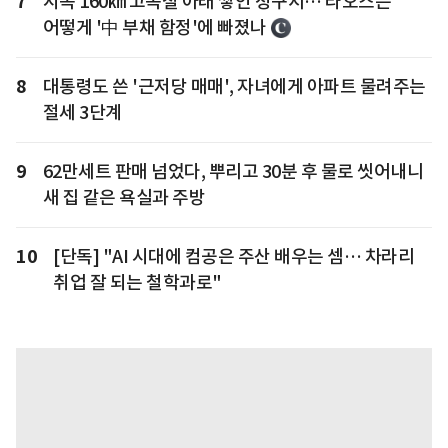
7
시속 160㎞ 고속철 아래 쌓인 청구서… 라오스는
어떻게 '中 부채 함정'에 빠졌나
8
대통령도 쓴 '근저당 매매', 자녀에게 아파트 물려주는
절세 3단계
9
62만세트 판매 넘었다, 뿌리고 30분 후 물로 씻어내니
새 집 같은 욕실과 주방
10
[단독] "AI 시대에 컴공은 주산 배우는 셈… 차라리
취업 잘 되는 철학과로"