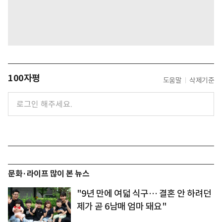
100자평
도움말
삭제기준
문화·라이프 많이 본 뉴스
"9년 만에 여덟 식구… 결혼 안 하려던
제가 곧 6남매 엄마 돼요"