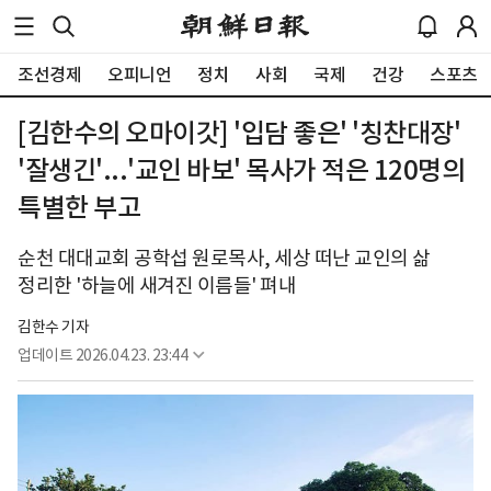
조선경제
오피니언
정치
사회
국제
건강
스포츠
[김한수의 오마이갓] '입담 좋은' '칭찬대장'
'잘생긴'...'교인 바보' 목사가 적은 120명의
특별한 부고
순천 대대교회 공학섭 원로목사, 세상 떠난 교인의 삶
정리한 '하늘에 새겨진 이름들' 펴내
김한수 기자
업데이트
2026.04.23. 23:44