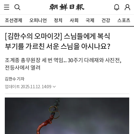
조선경제
오피니언
정치
사회
국제
건강
스포츠
[김한수의 오마이갓] 스님들에게 복식
부기를 가르친 서운 스님을 아시나요?
조계종 총무원장 세 번 역임... 30주기 다례재와 사진전,
전등사에서 열려
김한수 기자
업데이트
2025.11.12. 14:09