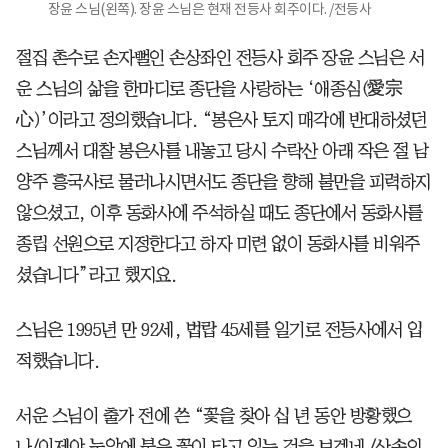
장윤 스님(왼쪽). 장윤 스님은 현재 전등사 회주이다. /전등사
절집 촌수로 손자뻘인 손상좌인 전등사 회주 장윤 스님은 서
운 스님의 삶을 한마디로 종단을 사랑하는 ‘애종심(愛宗
心)’이라고 정의했습니다. “봉은사 토지 매각에 반대하셨던
스님께서 대찰 봉은사를 내놓고 당시 수락산 아래 작은 절 남
양주 흥국사로 물러나시면서도 종단을 향해 불만을 피력하지
않으셨고, 이후 동화사에 주석하실 때도 종단에서 동화사를
종립 선원으로 지정한다고 하자 미련 없이 동화사를 비워주
셨습니다”라고 했지요.
스님은 1995년 만 92세, 법랍 45세를 일기로 전등사에서 입
적했습니다.
서운 스님이 출가 전에 쓴 “꽃을 찾아 십 년 동안 방황했으
나/이제야 눈앞에 붉은 꽃이 타고 있는 것을 보겠네 /산속의