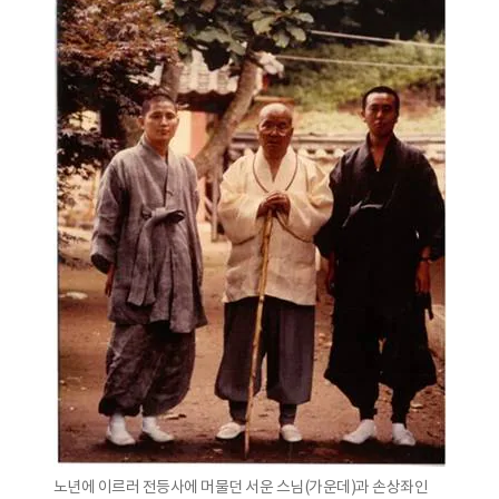
노년에 이르러 전등사에 머물던 서운 스님(가운데)과 손상좌인