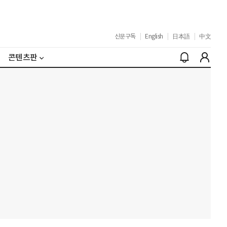
신문구독
|
English
|
日本語
|
中文
콘텐츠판