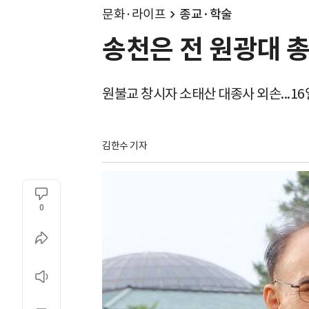
문화·라이프
종교·학술
송천은 전 원광대 
원불교 창시자 소태산 대종사 외손...16
김한수 기자
0