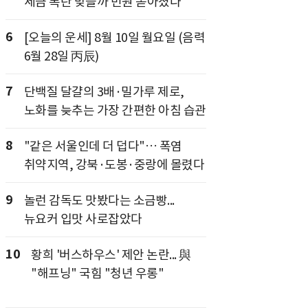
세금 폭탄 맞을까 민원 쏟아졌다
6
[오늘의 운세] 8월 10일 월요일 (음력
6월 28일 丙辰)
7
단백질 달걀의 3배·밀가루 제로,
노화를 늦추는 가장 간편한 아침 습관
8
"같은 서울인데 더 덥다"… 폭염
취약지역, 강북·도봉·중랑에 몰렸다
9
놀런 감독도 맛봤다는 소금빵...
뉴요커 입맛 사로잡았다
10
황희 '버스하우스' 제안 논란... 與
"해프닝" 국힘 "청년 우롱"