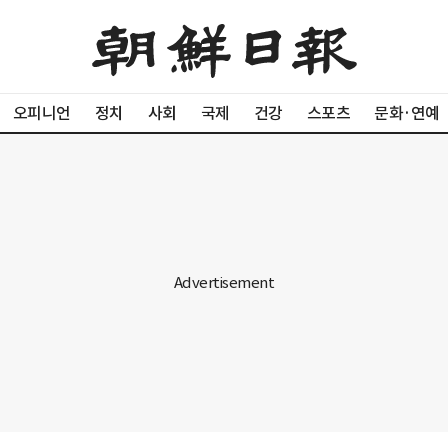
오피니언
정치
사회
국제
건강
스포츠
문화·연예