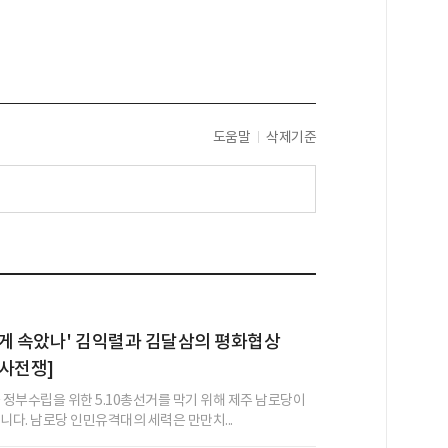
도움말
삭제기준
게 속았나' 김익렬과 김달삼의 평화협상
사전쟁]
국 정부수립을 위한 5.10총선거를 막기 위해 제주 남로당이
니다. 남로당 인민유격대의 세력은 만만치...