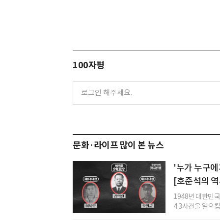
100자평
문화·라이프 많이 본 뉴스
'누가 누구에
[호준석의 역
1948년 대한민
4.3사건을 일으킵