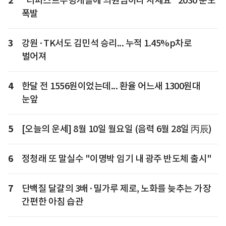
2
"더퍼스트무빙캐슬에 의원님이나 사세요" 2030 분노
폭발
3
강원·TK서도 김민석 승리... 누적 1.45%p차로
벌어져
4
한달 전 1556원이었는데... 환율 어느새 1300원대
눈앞
5
[오늘의 운세] 8월 10일 월요일 (음력 6월 28일 丙辰)
6
정청래 또 말실수 "이명박 임기 내 광주 반도체 출시"
7
단백질 달걀의 3배·밀가루 제로, 노화를 늦추는 가장
간편한 아침 습관