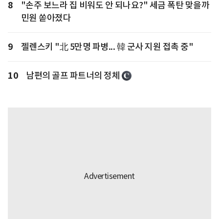
8
"손주 보느라 집 비워도 안 되나요?" 세금 폭탄 맞을까
민원 쏟아졌다
9
젤렌스키 "北 5만명 파병... 韓 군사 지원 접촉 중"
10
남편의 골프 파트너의 정체