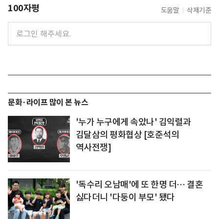
100자평
도움말
삭제기준
문화·라이프 많이 본 뉴스
'누가 누구에게 속았나' 김익렬과
김달삼의 평화협상 [호준석의
역사전쟁]
'독수리 오남매'에 또 한명 더… 결혼
싫다더니 '다둥이 부모' 됐다