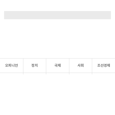
오피니언
정치
국제
사회
조선경제
문화·
조선
스포츠
건강
조선몰
연예
리더스
조선일보 공식 SNS