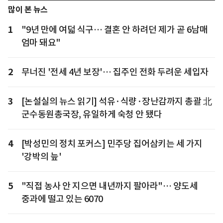
많이 본 뉴스
1
"9년 만에 여덟 식구… 결혼 안 하려던 제가 곧 6남매
엄마 돼요"
2
무너진 '전세 4년 보장'… 집주인 전화 두려운 세입자
3
[논설실의 뉴스 읽기] 석유·식량·장난감까지 총괄 北
군수동원총국장, 유일하게 숙청 안 됐다
4
[박성민의 정치 포커스] 민주당 집어삼키는 세 가지
'강박의 늪'
5
"직접 농사 안 지으면 내년까지 팔아라"… 양도세
중과에 떨고 있는 6070