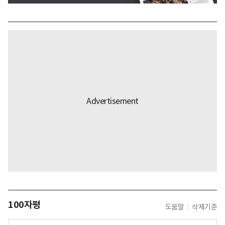
100자평
도움말
삭제기준