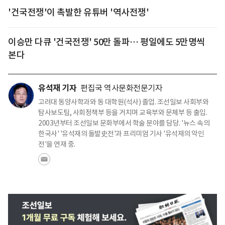
'건국전쟁'이 촉발한 유튜버 '역사전쟁'
이승만 다큐 '건국전쟁' 50만 돌파… 평일에도 5만명씩
본다
유석재 기자
편집국 역사문화전문기자
고려대 동양사학과와 동 대학원(석사) 졸업. 조선일보 사회부와
탐사보도팀, 사회정책부 등을 거치며 교육부와 문체부 등 출입.
2003년부터 조선일보 문화부에서 학술 분야를 담당. '뉴스 속의
한국사' '유석재의 돌발史전'과 프리미엄 기사 '유석재의 악인
전'을 연재 중.