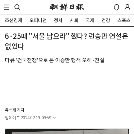
조선경제
오피니언
정치
사회
국제
건강
스포츠
6·25때 "서울 남으라" 했다? 런승만 연설은
없었다
다큐 '건국전쟁'으로 본 이승만 행적 오해·진실
유석재 기자
업데이트
2024.02.19. 09:59