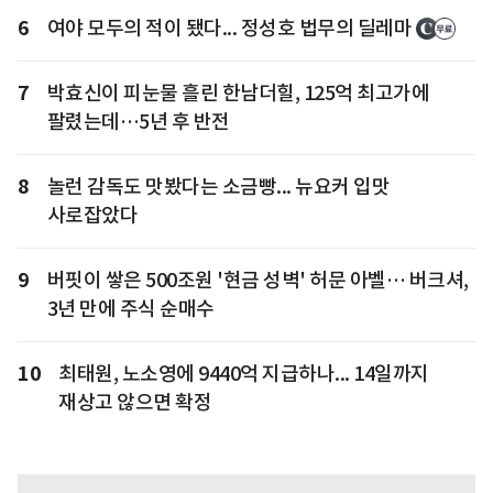
6
여야 모두의 적이 됐다... 정성호 법무의 딜레마
7
박효신이 피눈물 흘린 한남더힐, 125억 최고가에
팔렸는데…5년 후 반전
8
놀런 감독도 맛봤다는 소금빵... 뉴요커 입맛
사로잡았다
9
버핏이 쌓은 500조원 '현금 성벽' 허문 아벨… 버크셔,
3년 만에 주식 순매수
10
최태원, 노소영에 9440억 지급하나... 14일까지
재상고 않으면 확정