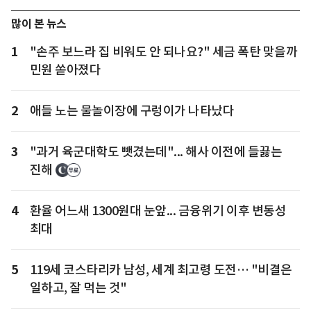
많이 본 뉴스
1
"손주 보느라 집 비워도 안 되나요?" 세금 폭탄 맞을까
민원 쏟아졌다
2
애들 노는 물놀이장에 구렁이가 나타났다
3
"과거 육군대학도 뺏겼는데"... 해사 이전에 들끓는
진해
4
환율 어느새 1300원대 눈앞... 금융위기 이후 변동성
최대
5
119세 코스타리카 남성, 세계 최고령 도전… "비결은
일하고, 잘 먹는 것"