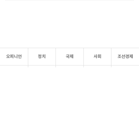
오피니언
정치
국제
사회
조선경제
문화·
조선
스포츠
건강
조선몰
연예
리더스
조선일보 공식 SNS
개인정보처리방침
사이트맵
Copyright 조선일보 All rights reserved. 무단 전재 및 재배포 금지.