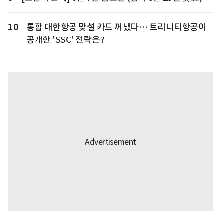
10
통합 대한항공 맞설 카드 꺼냈다… 트리니티항공이
공개한 'SSC' 전략은?