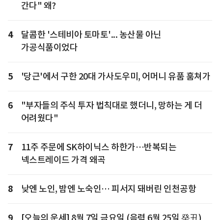
간다" 왜?
4
달콤한 '스테비아 토마토'... 농산물 아닌
가공식품이었다
5
'당근'에서 구한 20대 가사도우미, 어머니 유품 훔쳐가
6
"부자들의 주식 투자 법칙대로 했더니, 망하는 게 더
어려웠다"
7
11주 주문에 SK하이닉스 하한가…반복되는
넥스트레이드 가격 왜곡
8
낮엔 노인, 밤엔 노숙인… 피서지 돼버린 인천공항
9
[오늘의 운세] 8월 7일 금요일 (음력 6월 25일 癸丑)