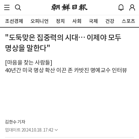
조선경제
오피니언
정치
사회
국제
건강
스포츠
"도둑맞은 집중력의 시대… 이제야 모두
명상을 말한다"
[마음을 찾는 사람들]
40년간 미국 명상 확산 이끈 존 카밧진 명예교수 인터뷰
김한수 기자
업데이트
2024.10.18. 17:42