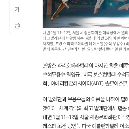
내년 1월 11~12일 서울 세종문화회관 대극장에서 열리는 
최고 발레단에서 활동하는 'K발레'의 별 14명이 한꺼번
채지영, 프랑스 파리오페라발레 에투알(수석 무용수) 박
발레 이은원. /사진=리자 볼·요노탄 켈레르만·알틴 카
프랑스 파리오페라발레의 아시안 최초 에투
수석무용수 최영규, 미국 보스턴발레 수석
혁, 아메리칸발레시어터(ABT) 솔로이스트
이 발레단과 무용수들의 이름을 나직이 말해
것이다. 세계 각국의 최고 발레단에서 활동 
내년 1월 11~12일 서울 세종문화회관 대극
레스타 초청 공연’. 미국 애틀랜타발레 이