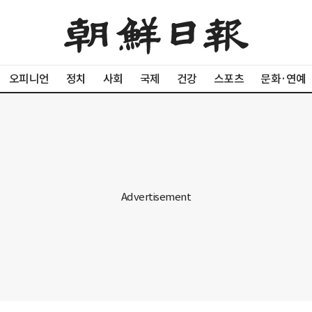
오피니언
정치
사회
국제
건강
스포츠
문화·연예