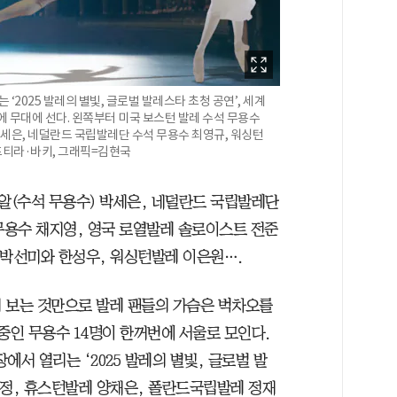
‘2025 발레의 별빛, 글로벌 발레스타 초청 공연’, 세계
에 무대에 선다. 왼쪽부터 미국 보스턴 발레 수석 무용수
세은, 네덜란드 국립발레단 수석 무용수 최영규, 워싱턴
프티라·바키, 그래픽=김현국
알(수석 무용수) 박세은, 네덜란드 국립발레단
무용수 채지영, 영국 로열발레 솔로이스트 전준
 박선미와 한성우, 워싱턴발레 이은원….
 보는 것만으로 발레 팬들의 가슴은 벅차오를
중인 무용수 14명이 한꺼번에 서울로 모인다.
장에서 열리는 ‘2025 발레의 별빛, 글로벌 발
소정, 휴스턴발레 양채은, 폴란드국립발레 정재