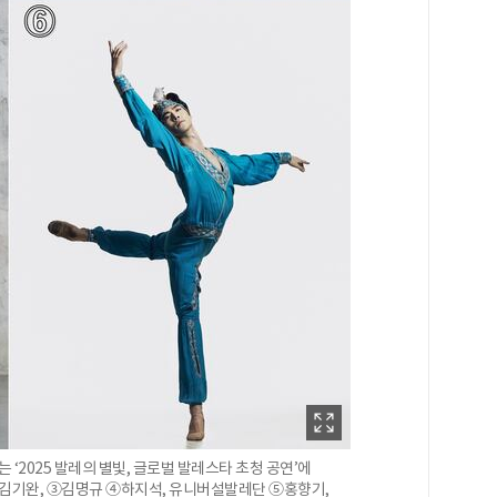
 ‘2025 발레의 별빛, 글로벌 발레스타 초청 공연’에
②김기완, ③김명규 ④하지석, 유니버설발레단 ⑤홍향기,