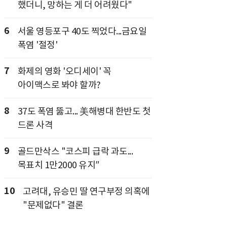
했더니, 망하는 게 더 어려웠다"
6
서울 영등포구 40도 찍었다...금요일
폭염 '절정'
7
화제의 영화 '오디세이' 꼭
아이맥스로 봐야 할까?
8
37도 폭염 뚫고... 美해병대 한반도 첫
드론 사격
9
골드만삭스 "코스피 급락 과도...
목표치 1만2000 유지″
10
고려대, 유승민 딸 연구부정 의혹에
"문제없다" 결론