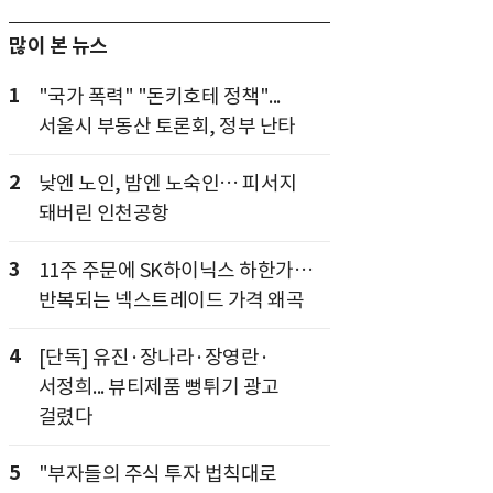
많이 본 뉴스
1
"국가 폭력" "돈키호테 정책"...
서울시 부동산 토론회, 정부 난타
2
낮엔 노인, 밤엔 노숙인… 피서지
돼버린 인천공항
3
11주 주문에 SK하이닉스 하한가…
반복되는 넥스트레이드 가격 왜곡
4
[단독] 유진·장나라·장영란·
서정희... 뷰티제품 뻥튀기 광고
걸렸다
5
"부자들의 주식 투자 법칙대로