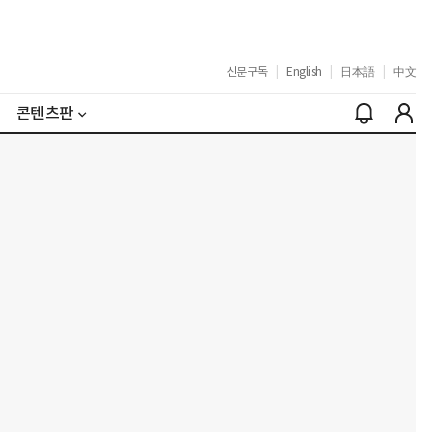
신문구독
|
English
|
日本語
|
中文
콘텐츠판