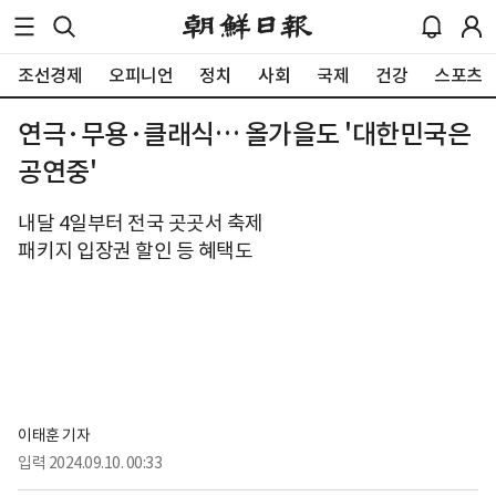
조선경제
오피니언
정치
사회
국제
건강
스포츠
연극·무용·클래식… 올가을도 '대한민국은
공연중'
내달 4일부터 전국 곳곳서 축제
패키지 입장권 할인 등 혜택도
이태훈 기자
입력
2024.09.10. 00:33