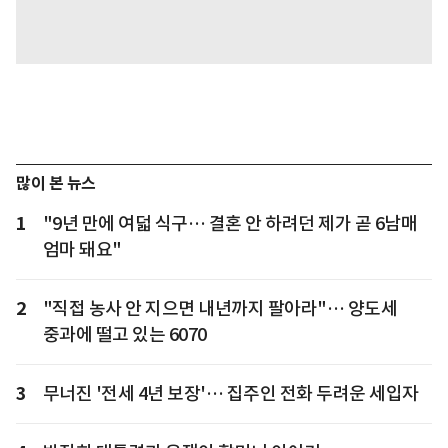
많이 본 뉴스
1
"9년 만에 여덟 식구… 결혼 안 하려던 제가 곧 6남매
엄마 돼요"
2
"직접 농사 안 지으면 내년까지 팔아라"… 양도세
중과에 떨고 있는 6070
3
무너진 '전세 4년 보장'… 집주인 전화 두려운 세입자