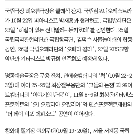
국립극장 해오름극장은 클래식 잔치. 국립심포니오케스트라
가 10월 22일 피아니스트 박재홍과 협연하고, 국립발레단은
23일 ‘해설이 있는 전막발레– 돈키호테’를 공연한다. 25일
국립국악관현악단과 국립창극단, 김덕수 사물놀이패의 합동
공연, 26일 국립오페라단의 ‘오페라 갈라’, 27일 KBS교향
악단과 기타리스트 박규희 연주회도 예정돼 있다.
명동예술극장은 무용 잔치. 안애순컴퍼니의 ‘척’(10월 22~2
3일)에 이어 25~26일 최상철무용단의 ‘그들의 논쟁’과 99아
트컴퍼니의 ‘이야기의 탄생’이, 11월 8~9일 최성옥메타댄스
프로젝트의 ‘오! 오필리아 오필리아’와 댄스프로젝트재원의
‘더 데이 비포 에피소드’ 공연이 이어진다.
청와대 헬기장 야외무대(10월 19~20일), 서울 서계동 국립