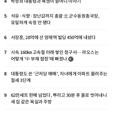
4
박정희 대통령과 욕쟁이 할머니 이야기
5
석유·식량·장난감까지 총괄 北 군수동원총국장,
유일하게 숙청 안 됐다
6
서장훈, 28억에 산 양재역 빌딩 450억에 내놨다
7
시속 160㎞ 고속철 아래 쌓인 청구서… 라오스는
어떻게 '中 부채 함정'에 빠졌나
8
대통령도 쓴 '근저당 매매', 자녀에게 아파트 물려주는
절세 3단계
9
62만세트 판매 넘었다, 뿌리고 30분 후 물로 씻어내니
새 집 같은 욕실과 주방