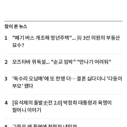
많이 본 뉴스
1
"폐기 버스 개조해 청년주택"... 與 3선 의원의 부동산
묘수?
2
모즈타바 위독설... "순교 임박" "만나기 어려워"
3
'독수리 오남매'에 또 한명 더… 결혼 싫다더니 '다둥이
부모' 됐다
4
[유석재의 돌발史전 2.0] 박정희 대통령과 욕쟁이
할머니 이야기
5
그들은 왜 폭염에 청첩장 내밀까