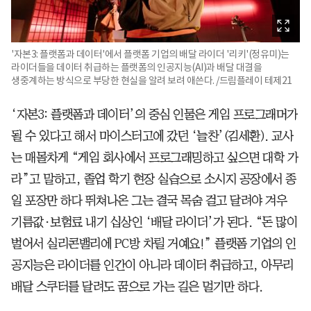
'자본3: 플랫폼과 데이터'에서 플랫폼 기업의 배달 라이더 '리키'(정유미)는
라이더들을 데이터 취급하는 플랫폼의 인공지능(AI)과 배달 대결을
생중계하는 방식으로 부당한 현실을 알려 보려 애쓴다. /드림플레이 테제21
‘자본3: 플랫폼과 데이터’의 중심 인물은 게임 프로그래머가
될 수 있다고 해서 마이스터고에 갔던 ‘늘찬’(김세환). 교사
는 매몰차게 “게임 회사에서 프로그래밍하고 싶으면 대학 가
라”고 말하고, 졸업 학기 현장 실습으로 소시지 공장에서 종
일 포장만 하다 뛰쳐나온 그는 결국 목숨 걸고 달려야 겨우
기름값·보험료 내기 십상인 ‘배달 라이더’가 된다. “돈 많이
벌어서 실리콘밸리에 PC방 차릴 거예요!” 플랫폼 기업의 인
공지능은 라이더를 인간이 아니라 데이터 취급하고, 아무리
배달 스쿠터를 달려도 꿈으로 가는 길은 멀기만 하다.