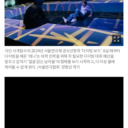
극단 사개탐사의 2024년 서울연극제 공식선정작 '다이빙 보드'. 6살 때부터
다이빙을 해온 '애니'는 대학 진학을 위해 꼭 필요한 다이빙 대회 예선을
앞두고 갑자기 '얼굴 없는 남자들'의 형체를 보기 시작하고, 더 이상 물에
뛰어들 수 없게 된다. /서울연극협회·양동민 작가