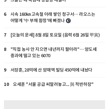
6
시속 160㎞ 고속철 아래 쌓인 청구서… 라오스는
어떻게 '中 부채 함정'에 빠졌나
7
[오늘의 운세] 8월 8일 토요일 (음력 6월 26일 甲寅)
8
"직접 농사 안 지으면 내년까지 팔아라"… 양도세
중과에 떨고 있는 6070
9
서장훈, 28억에 산 양재역 빌딩 450억에 내놨다
10
오세훈 "서울 공급 씨말려놓고... 與 적반하장"