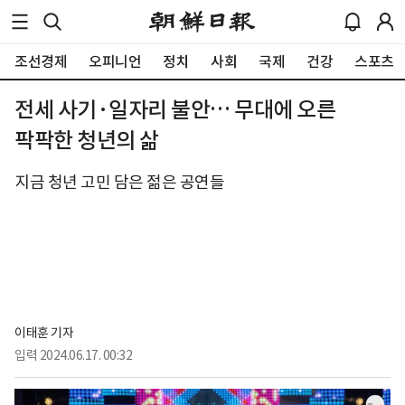
조선경제
오피니언
정치
사회
국제
건강
스포츠
전세 사기·일자리 불안… 무대에 오른
팍팍한 청년의 삶
지금 청년 고민 담은 젊은 공연들
이태훈 기자
입력
2024.06.17. 00:32