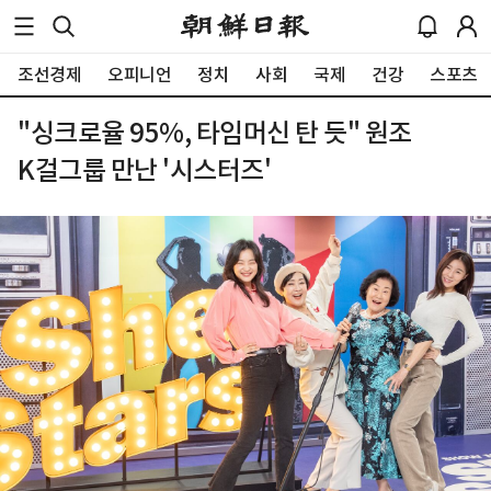
조선경제
오피니언
정치
사회
국제
건강
스포츠
"싱크로율 95%, 타임머신 탄 듯" 원조
K걸그룹 만난 '시스터즈'