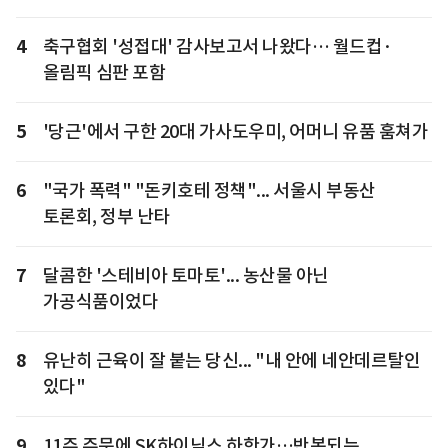
4
축구협회 '성접대' 감사보고서 나왔다… 월드컵·
올림픽 심판 포함
5
'당근'에서 구한 20대 가사도우미, 어머니 유품 훔쳐가
6
"국가 폭력" "돈키호테 정책"... 서울시 부동산
토론회, 정부 난타
7
달콤한 '스테비아 토마토'... 농산물 아닌
가공식품이었다
8
유난히 근육이 잘 붙는 당신... "내 안에 네안데르탈인
있다"
9
11주 주문에 SK하이닉스 하한가…반복되는