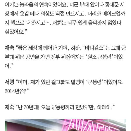
야기는 놀라움의 연속이었어요. 미군 부대 앞이나 동대문 시
장에서 옷감 떼다 의상도 직접 만드시고, 머리와 메이크업까
지 셀프로 다 하시고…. 저희는 너무 쉽게 음악하지 않았나
싶었어요.”
재숙
“좋은 세상에 태어난 거야, 하하. ‘바니걸스’는 그때 군
부대 위문 공연을 가면 전부 뒤집어지는 ‘원조 군통령’이었
어.”
서영
“어머, 제가 있던 걸그룹도 별명이 ‘군통령’이었어요.
2014년쯤?”
재숙
“난 70년대! 오늘 군통령끼리 만났구만, 하하하.”