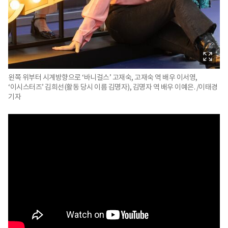
왼쪽 위부터 시계방향으로 ‘바니걸스’ 고재숙, 고재숙 역 배우 이서영,
‘이시스터즈’ 김희선(활동 당시 이름 김명자), 김명자 역 배우 이예은. /이태경
기자