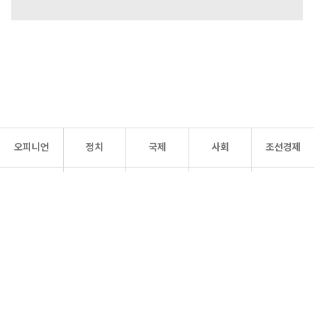
오피니언
정치
국제
사회
조선경제
문화·
조선
스포츠
건강
조선몰
연예
리더스
조선일보 공식 SNS
개인정보처리방침
사이트맵