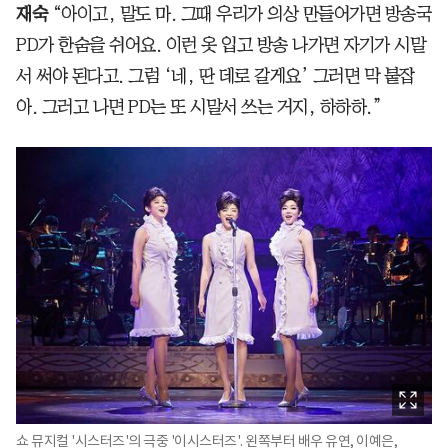
재숙
“아이고, 말도 마. 그때 우리가 의상 만들어가면 방송국
PD가 한숨을 쉬어요. 이런 옷 입고 방송 나가면 자기가 시말
서 써야 된다고. 그럼 ‘네, 딴 데로 갈게요’ 그러면 막 붙잡
아. 그러고 나면 PD는 또 시말서 쓰는 거지, 하하하.”
쇼 뮤지컬 '시스터즈'의 극중 '이시스터즈'. 왼쪽부터 배우 유연, 이예은,