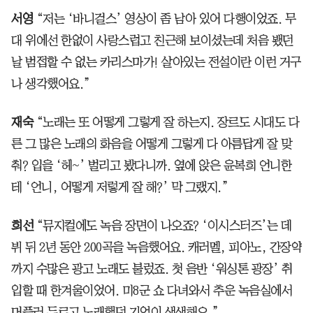
서영
“저는 ‘바니걸스’ 영상이 좀 남아 있어 다행이었죠. 무
대 위에선 한없이 사랑스럽고 친근해 보이셨는데 처음 뵀던
날 범접할 수 없는 카리스마가! 살아있는 전설이란 이런 거구
나 생각했어요.”
재숙
“노래는 또 어떻게 그렇게 잘 하는지. 장르도 시대도 다
른 그 많은 노래의 화음을 어떻게 그렇게 다 아름답게 잘 맞
춰? 입을 ‘헤~’ 벌리고 봤다니까. 옆에 앉은 윤복희 언니한
테 ‘언니, 어떻게 저렇게 잘 해?’ 막 그랬지.”
희선
“뮤지컬에도 녹음 장면이 나오죠? ‘이시스터즈’는 데
뷔 뒤 2년 동안 200곡을 녹음했어요. 캐러멜, 피아노, 간장약
까지 수많은 광고 노래도 불렀죠. 첫 음반 ‘워싱톤 광장’ 취
입할 때 한겨울이었어. 미8군 쇼 다녀와서 추운 녹음실에서
머플러 두르고 노래했던 기억이 생생해요.”