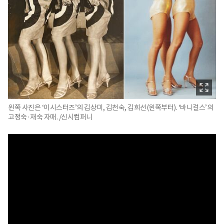
왼쪽 사진은 ‘이시스터즈’의 김상미, 김천숙, 김희선(왼쪽부터). ‘바니걸스’의
고정숙·재숙 자매. /신시컴퍼니