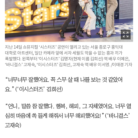
지난 14일 쇼뮤지컬 ‘시스터즈’ 공연이 열리고 있는 서울 종로구 홍익대
대학로 아트센터, 일단 카메라 앞에 서자 세월도 막을 수 없는 흥과 끼가
폭발했다. 왼쪽부터 ‘이시스터즈’ 김명자(현재 이름 김희선) 역 배우 이예은,
‘바니걸스’ 고재숙, ‘이시스터즈’ 김희선, 고재숙 역 배우 이서영. /이태경 기자
“너무너무 잘했어요. 꼭 스무 살 때 나를 보는 것 같았어
요.”(‘이시스터즈’ 김희선)
“언니, 말씀 참 잘했다. 행복, 해피, 그 자체였어요. 너무 열
심히 마음에 쏙 들게 해줘서 너무 해피했어요!”(‘바니걸스’
고재숙)