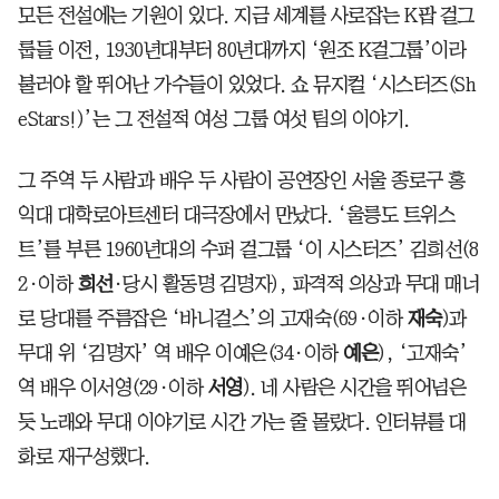
모든 전설에는 기원이 있다. 지금 세계를 사로잡는 K팝 걸그
룹들 이전, 1930년대부터 80년대까지 ‘원조 K걸그룹’이라
불러야 할 뛰어난 가수들이 있었다. 쇼 뮤지컬 ‘시스터즈(Sh
eStars!)’는 그 전설적 여성 그룹 여섯 팀의 이야기.
그 주역 두 사람과 배우 두 사람이 공연장인 서울 종로구 홍
익대 대학로아트센터 대극장에서 만났다. ‘울릉도 트위스
트’를 부른 1960년대의 수퍼 걸그룹 ‘이 시스터즈’ 김희선(8
2·이하
희선
·당시 활동명 김명자), 파격적 의상과 무대 매너
로 당대를 주름잡은 ‘바니걸스’의 고재숙(69·이하
재숙
)과
무대 위 ‘김명자’ 역 배우 이예은(34·이하
예은
), ‘고재숙’
역 배우 이서영(29·이하
서영
). 네 사람은 시간을 뛰어넘은
듯 노래와 무대 이야기로 시간 가는 줄 몰랐다. 인터뷰를 대
화로 재구성했다.