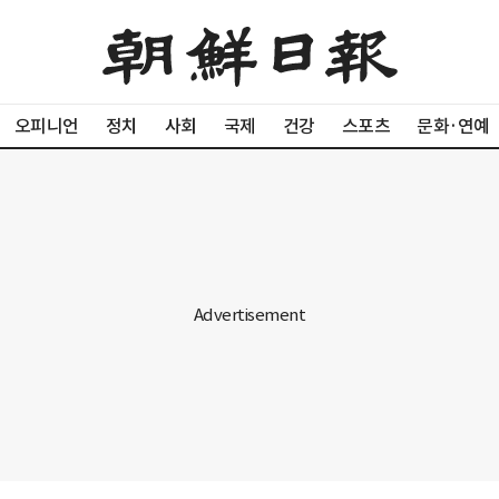
오피니언
정치
사회
국제
건강
스포츠
문화·연예