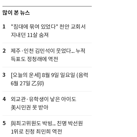
많이 본 뉴스
1
"침대에 묶여 있었다" 천안 교회서
지내던 11살 숨져
2
제주·인천 김민석이 웃었다... 누적
득표도 정청래에 역전
3
[오늘의 운세] 8월 9일 일요일 (음력
6월 27일 乙卯)
4
외교관·유학생이 낳은 아이도
美시민권 못 받아
5
與최고위원도 박빙... 친명 박선원
1위로 친청 최민희 역전