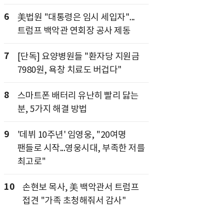
6
美법원 "대통령은 임시 세입자"...
트럼프 백악관 연회장 공사 제동
7
[단독] 요양병원들 "환자당 지원금
7980원, 욕창 치료도 버겁다"
8
스마트폰 배터리 유난히 빨리 닳는
분, 5가지 해결 방법
9
'데뷔 10주년' 임영웅, "20여명
팬들로 시작...영웅시대, 부족한 저를
최고로"
10
손현보 목사, 美 백악관서 트럼프
접견 "가족 초청해줘서 감사"