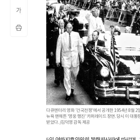
다큐멘터리 영화 '건국전쟁'에서 공개한 1954년 8월 2
뉴욕 맨해튼 '영웅 행진' 카퍼레이드 장면. 당시 이 대
받았다. /김덕영 감독 제공
5일 영화진흥위원회 통합전산망에 따르면, 지