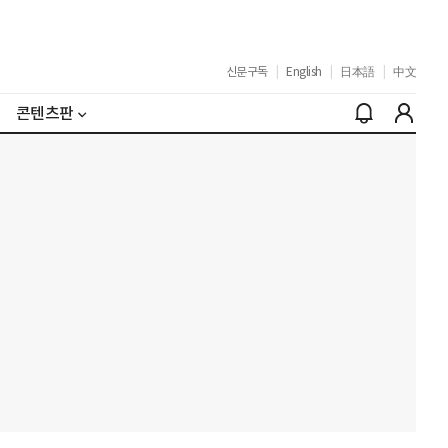
신문구독
|
English
|
日本語
|
中文
콘텐츠판