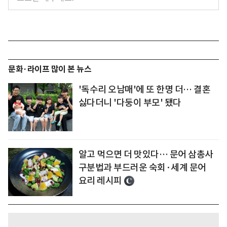
문화·라이프 많이 본 뉴스
'독수리 오남매'에 또 한명 더… 결혼
싫다더니 '다둥이 부모' 됐다
알고 먹으면 더 맛있다… 문어 삼총사
구분법과 부드러운 숙회·세계 문어
요리 레시피