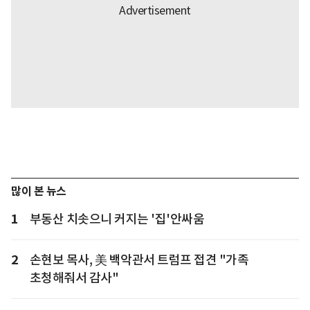
많이 본 뉴스
1
부동산 치솟으니 커지는 '집'안싸움
2
손현보 목사, 美 백악관서 트럼프 접견 "가족
초청해줘서 감사"