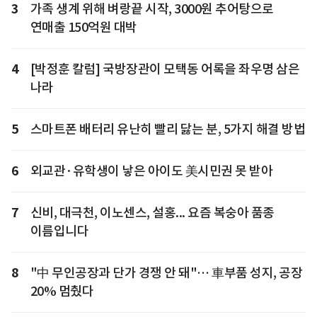
3
가족 생계 위해 벼랑끝 시작, 3000원 추어탕으로
연매출 150억원 대박
4
[박정훈 칼럼] 국방장관이 모택동 어록을 좌우명 삼은
나라
5
스마트폰 배터리 유난히 빨리 닳는 분, 5가지 해결 방법
6
외교관·유학생이 낳은 아이도 美시민권 못 받아
7
신비, 대극천, 이노센스, 설홍... 요즘 복숭아 품종
이름입니다
8
"中 무인공장과 단가 경쟁 안 돼"… 車부품 성지, 공장
20% 멈췄다