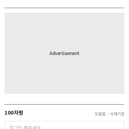
100자평
도움말
삭제기준