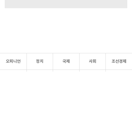
오피니언
정치
국제
사회
조선경제
문화·
조선
스포츠
건강
조선몰
연예
리더스
조선일보 공식 SNS
개인정보처리방침
사이트맵