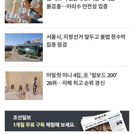
불검출…아리수 안전성 입증
서울시, 지방선거 앞두고 불법 현수막
집중 점검
아일릿 미니 4집, 美 '빌보드 200'
26위…자체 최고 순위 경신