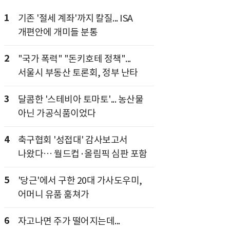
1
기존 '절세 계좌'까지 칼질... ISA
개편안에 개미들 분통
2
"국가 폭력" "돈키호테 정책"...
서울시 부동산 토론회, 정부 난타
3
달콤한 '스테비아 토마토'... 농산물
아닌 가공식품이었다
4
축구협회 '성접대' 감사보고서
나왔다… 월드컵·올림픽 심판 포함
5
'당근'에서 구한 20대 가사도우미,
어머니 유품 훔쳐가
6
자고나면 주가 떨어지는데...