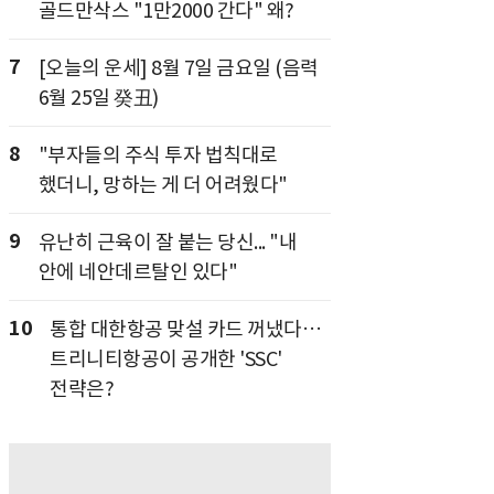
골드만삭스 "1만2000 간다" 왜?
7
[오늘의 운세] 8월 7일 금요일 (음력
6월 25일 癸丑)
8
"부자들의 주식 투자 법칙대로
했더니, 망하는 게 더 어려웠다"
9
유난히 근육이 잘 붙는 당신... "내
안에 네안데르탈인 있다"
10
통합 대한항공 맞설 카드 꺼냈다…
트리니티항공이 공개한 'SSC'
전략은?