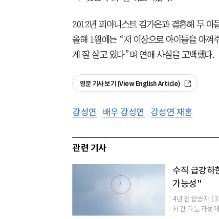
2012년 피아니스트 김가온과 결혼해 두 아들
올해 1월에는 “저 이상으로 아이들을 아껴
게 잘 살고 있다”며 연애 사실을 고백했다.
영문 기사 보기 (View English Article)
강성연
배우 강성연
강성연 재혼
관련 기사
수직 급강하한
가능성"
4년 전 탑승자 
사 간 다툼 과정에