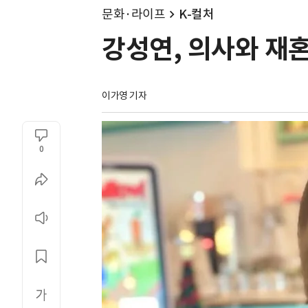
문화·라이프
K-컬처
강성연, 의사와 재혼
이가영 기자
0