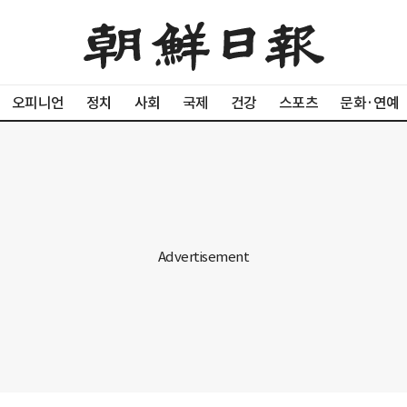
오피니언
정치
사회
국제
건강
스포츠
문화·연예