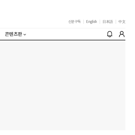
신문구독
|
English
|
日本語
|
中文
콘텐츠판