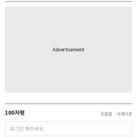
100자평
도움말
삭제기준