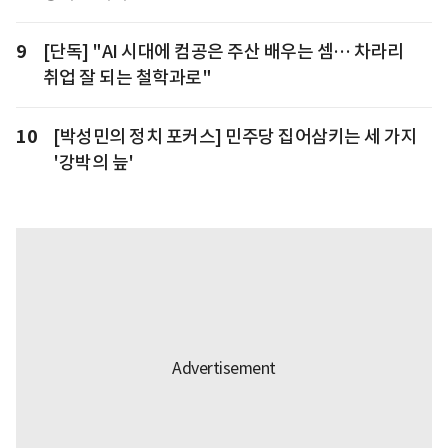
9
[단독] "AI 시대에 컴공은 주산 배우는 셈… 차라리
취업 잘 되는 철학과로"
10
[박성민의 정치 포커스] 민주당 집어삼키는 세 가지
'강박의 늪'