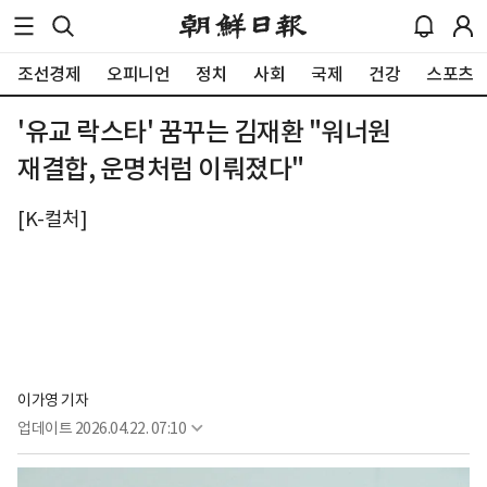
조선경제
오피니언
정치
사회
국제
건강
스포츠
'유교 락스타' 꿈꾸는 김재환 "워너원
재결합, 운명처럼 이뤄졌다"
[K-컬처]
이가영 기자
업데이트
2026.04.22. 07:10