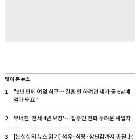
많이 본 뉴스
1
"9년 만에 여덟 식구… 결혼 안 하려던 제가 곧 6남매
엄마 돼요"
2
무너진 '전세 4년 보장'… 집주인 전화 두려운 세입자
3
[논설실의 뉴스 읽기] 석유·식량·장난감까지 총괄 北