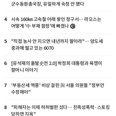
군수동원총국장, 유일하게 숙청 안 됐다
4
시속 160㎞ 고속철 아래 쌓인 청구서… 라오스는
어떻게 '中 부채 함정'에 빠졌나
5
"직접 농사 안 지으면 내년까지 팔아라"… 양도세
중과에 떨고 있는 6070
6
[유석재의 돌발史전 2.0] 박정희 대통령과 욕쟁이
할머니 이야기
7
'부동산세 역풍' 비상 걸린 與 서울 의원들 "정부안
수정해야"
8
"피해자는 이제 허허벌판 섰다… 친족성폭력·스토킹
당하면 지옥"