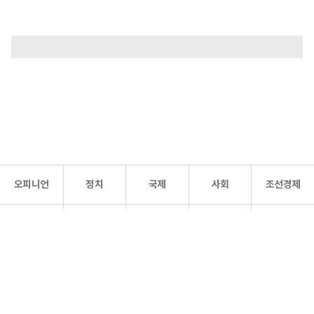
오피니언
정치
국제
사회
조선경제
문화·
조선
스포츠
건강
조선몰
연예
리더스
조선일보 공식 SNS