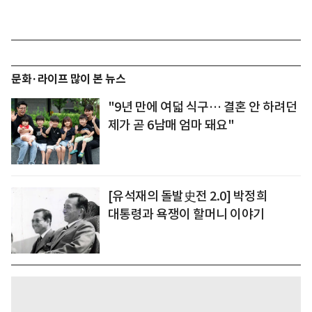
문화·라이프 많이 본 뉴스
"9년 만에 여덟 식구… 결혼 안 하려던
제가 곧 6남매 엄마 돼요"
[유석재의 돌발史전 2.0] 박정희
대통령과 욕쟁이 할머니 이야기