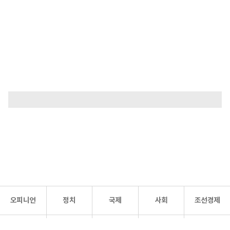
오피니언
정치
국제
사회
조선경제
문화·
조선
스포츠
건강
조선몰