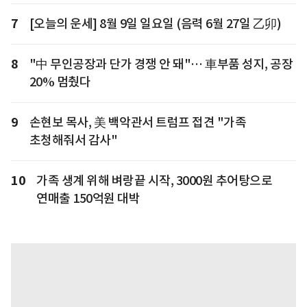
7
[오늘의 운세] 8월 9일 일요일 (음력 6월 27일 乙卯)
8
"中 무인공장과 단가 경쟁 안 돼"… 車부품 성지, 공장
20% 멈췄다
9
손현보 목사, 美 백악관서 트럼프 접견 "가족
초청해줘서 감사"
10
가족 생계 위해 벼랑끝 시작, 3000원 추어탕으로
연매출 150억원 대박