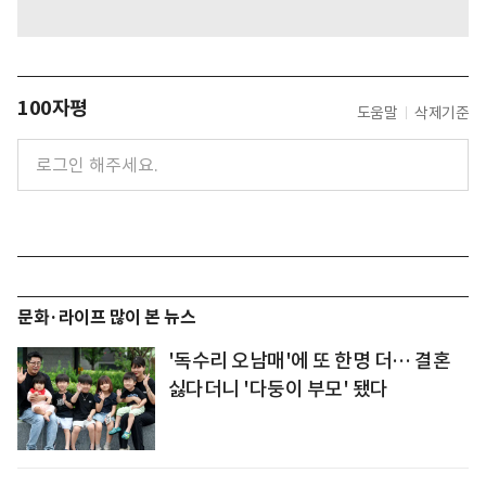
100자평
도움말
삭제기준
문화·라이프 많이 본 뉴스
'독수리 오남매'에 또 한명 더… 결혼
싫다더니 '다둥이 부모' 됐다