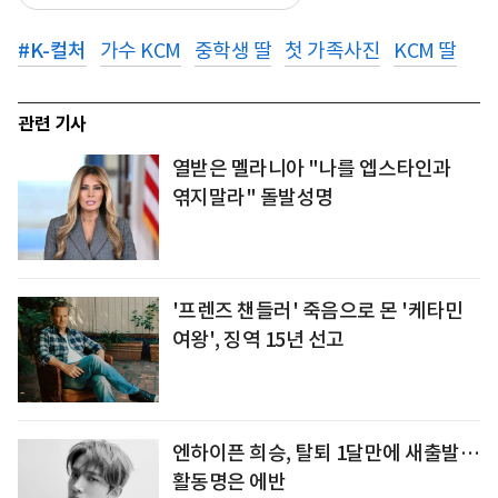
#
K-컬처
가수 KCM
중학생 딸
첫 가족사진
KCM 딸
관련 기사
열받은 멜라니아 "나를 엡스타인과
엮지말라" 돌발성명
'프렌즈 챈들러' 죽음으로 몬 '케타민
여왕', 징역 15년 선고
엔하이픈 희승, 탈퇴 1달만에 새출발…
활동명은 에반