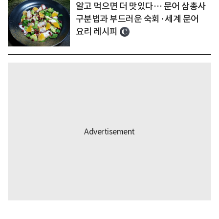
알고 먹으면 더 맛있다… 문어 삼총사
구분법과 부드러운 숙회·세계 문어
요리 레시피