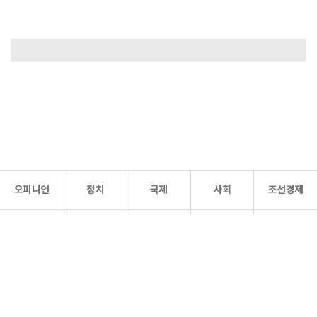
오피니언
정치
국제
사회
조선경제
문화·
조선
스포츠
건강
조선몰
연예
리더스
조선일보 공식 SNS