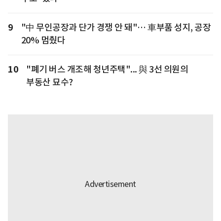
9
"中 무인공장과 단가 경쟁 안 돼"… 車부품 성지, 공장
20% 멈췄다
10
"폐기 버스 개조해 청년주택"... 與 3선 의원의
부동산 묘수?