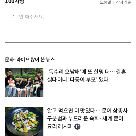
100자평
도움말
삭제기준
문화·라이프 많이 본 뉴스
'독수리 오남매'에 또 한명 더… 결혼
싫다더니 '다둥이 부모' 됐다
알고 먹으면 더 맛있다… 문어 삼총사
구분법과 부드러운 숙회·세계 문어
요리 레시피