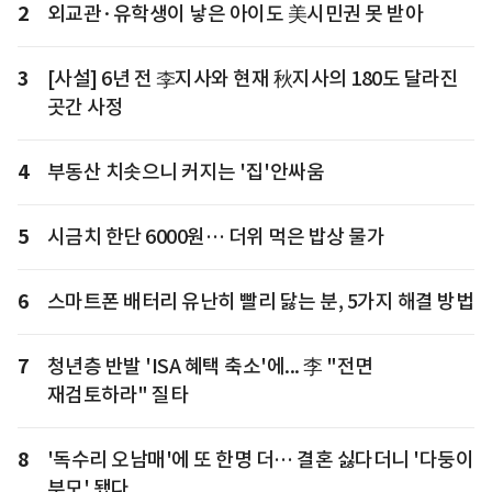
2
외교관·유학생이 낳은 아이도 美시민권 못 받아
3
[사설] 6년 전 李지사와 현재 秋지사의 180도 달라진
곳간 사정
4
부동산 치솟으니 커지는 '집'안싸움
5
시금치 한단 6000원… 더위 먹은 밥상 물가
6
스마트폰 배터리 유난히 빨리 닳는 분, 5가지 해결 방법
7
청년층 반발 'ISA 혜택 축소'에... 李 "전면
재검토하라" 질타
8
'독수리 오남매'에 또 한명 더… 결혼 싫다더니 '다둥이
부모' 됐다