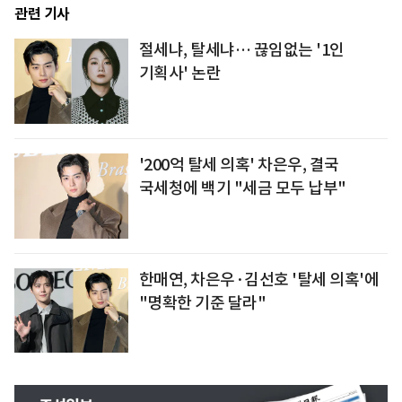
관련 기사
절세냐, 탈세냐… 끊임없는 '1인
기획사' 논란
'200억 탈세 의혹' 차은우, 결국
국세청에 백기 "세금 모두 납부"
한매연, 차은우·김선호 '탈세 의혹'에
"명확한 기준 달라"