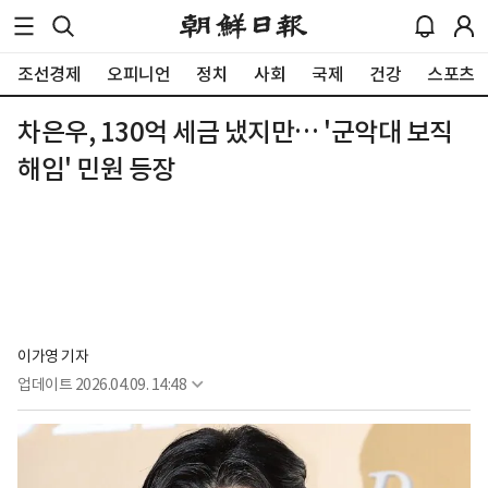
조선경제
오피니언
정치
사회
국제
건강
스포츠
차은우, 130억 세금 냈지만… '군악대 보직
해임' 민원 등장
이가영 기자
업데이트
2026.04.09. 14:48