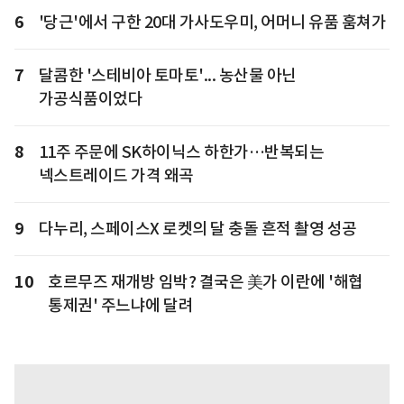
6
'당근'에서 구한 20대 가사도우미, 어머니 유품 훔쳐가
7
달콤한 '스테비아 토마토'... 농산물 아닌
가공식품이었다
8
11주 주문에 SK하이닉스 하한가…반복되는
넥스트레이드 가격 왜곡
9
다누리, 스페이스X 로켓의 달 충돌 흔적 촬영 성공
10
호르무즈 재개방 임박? 결국은 美가 이란에 '해협
통제권' 주느냐에 달려