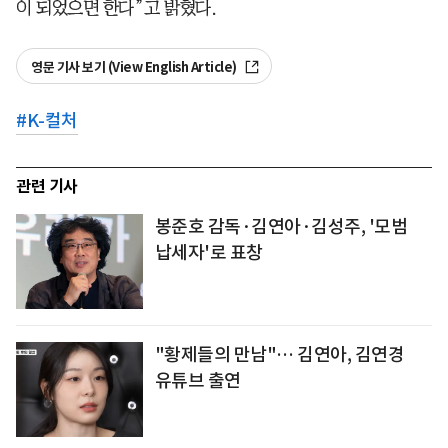
이 되었으면 한다”고 밝혔다.
영문 기사 보기 (View English Article)
#
K-컬처
관련 기사
봉준호 감독·김연아·김성주, '모범
납세자'로 표창
"황제들의 만남"… 김연아, 김연경
유튜브 출연