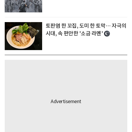
토판염 한 꼬집, 도미 한 토막… 자극의
시대, 속 편안한 '소금 라멘'