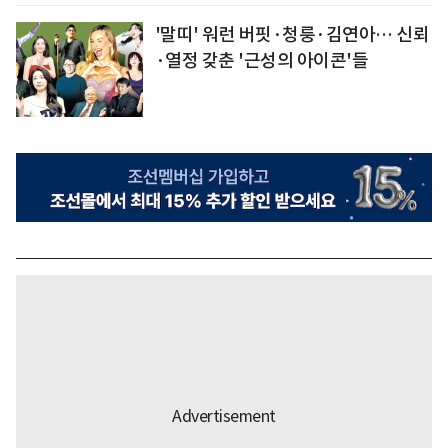
'말띠' 워런 버핏·청룽·김연아… 신뢰
·열정 갖춘 '근성의 아이콘'들