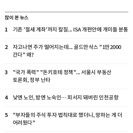
많이 본 뉴스
1
기존 '절세 계좌'까지 칼질... ISA 개편안에 개미들 분통
2
자고나면 주가 떨어지는데... 골드만삭스 "1만2000
간다" 왜?
3
"국가 폭력" "돈키호테 정책"... 서울시 부동산
토론회, 정부 난타
4
낮엔 노인, 밤엔 노숙인… 피서지 돼버린 인천공항
5
"부자들의 주식 투자 법칙대로 했더니, 망하는 게 더
어려웠다"