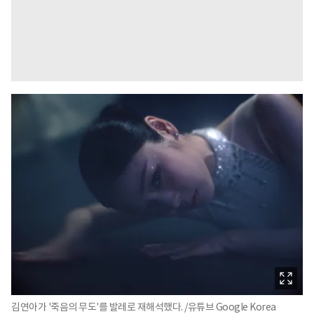
김연아가 '죽음의 무도'를 발레로 재해석했다. /유튜브 Google Korea