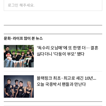
문화·라이프 많이 본 뉴스
'독수리 오남매'에 또 한명 더… 결혼
싫다더니 '다둥이 부모' 됐다
블랙핑크 최초·최고로 새긴 10년...
오늘 국중박서 팬들과 만난다