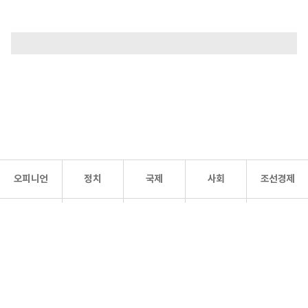
오피니언
정치
국제
사회
조선경제
문화·
조선
스포츠
건강
조선몰
연예
리더스
조선일보 공식 SNS