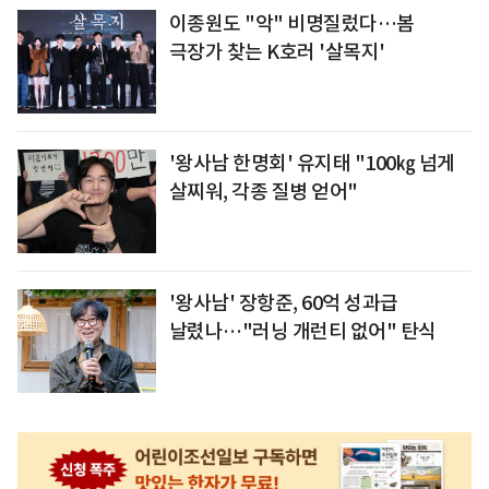
이종원도 "악" 비명질렀다…봄
극장가 찾는 K호러 '살목지'
'왕사남 한명회' 유지태 "100㎏ 넘게
살찌워, 각종 질병 얻어"
'왕사남' 장항준, 60억 성과급
날렸나…"러닝 개런티 없어" 탄식