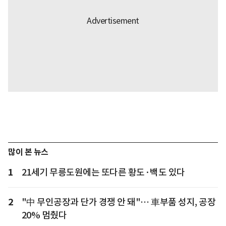
많이 본 뉴스
1
21세기 무릉도원에는 또다른 황도·백도 있다
2
"中 무인공장과 단가 경쟁 안 돼"… 車부품 성지, 공장
20% 멈췄다