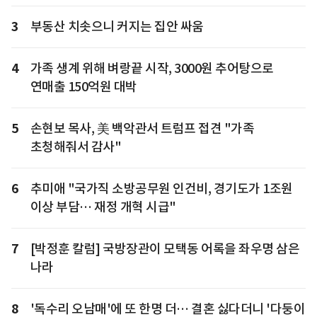
3
부동산 치솟으니 커지는 집안 싸움
4
가족 생계 위해 벼랑끝 시작, 3000원 추어탕으로
연매출 150억원 대박
5
손현보 목사, 美 백악관서 트럼프 접견 "가족
초청해줘서 감사"
6
추미애 "국가직 소방공무원 인건비, 경기도가 1조원
이상 부담… 재정 개혁 시급"
7
[박정훈 칼럼] 국방장관이 모택동 어록을 좌우명 삼은
나라
8
'독수리 오남매'에 또 한명 더… 결혼 싫다더니 '다둥이