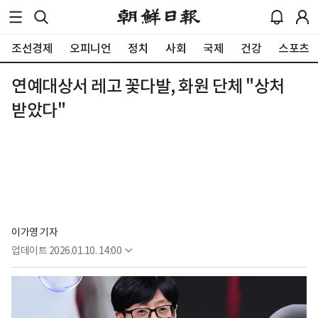
조선경제
오피니언
정치
사회
국제
건강
스포츠
연예대상서 레고 꽃다발, 화원 단체 "상처
받았다"
이가영 기자
업데이트
2026.01.10. 14:00