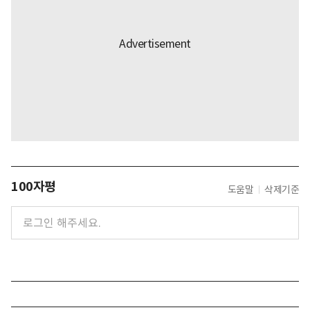
100자평
도움말
삭제기준