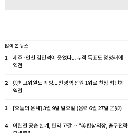
많이 본 뉴스
1
제주·인천 김민석이 웃었다... 누적 득표도 정청래에
역전
2
與최고위원도 박빙... 친명 박선원 1위로 친청 최민희
역전
3
[오늘의 운세] 8월 9일 일요일 (음력 6월 27일 乙卯)
4
이란전 공습 한계, 탄약 고갈… "美합참의장, 출구전략