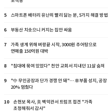
모색중"
5
스마트폰 배터리 유난히 빨리 닳는 분, 5가지 해결 방법
6
부동산 치솟으니 커지는 집안 싸움
7
가족 생계 위해 벼랑끝 시작, 3000원 추어탕으로
연매출 150억원 대박
8
"침대에 묶여 있었다" 천안 교회서 지내던 11살 숨져
9
"中 무인공장과 단가 경쟁 안 돼"… 車부품 성지, 공장
20% 멈췄다
10
손현보 목사, 美 백악관서 트럼프 접견 "가족
초청해줘서 감사"