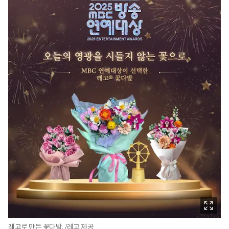
레고로 만든 꽃다발. /레고 제공