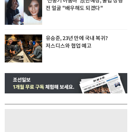
'선풍기 아줌마' 故한혜경, 불법 성형
전 얼굴 "배우해도 되겠다"
유승준, 23년 만에 국내 복귀?
저스디스와 협업 예고