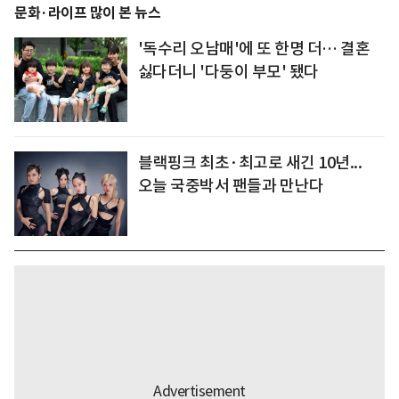
문화·라이프 많이 본 뉴스
'독수리 오남매'에 또 한명 더… 결혼
싫다더니 '다둥이 부모' 됐다
블랙핑크 최초·최고로 새긴 10년...
오늘 국중박서 팬들과 만난다