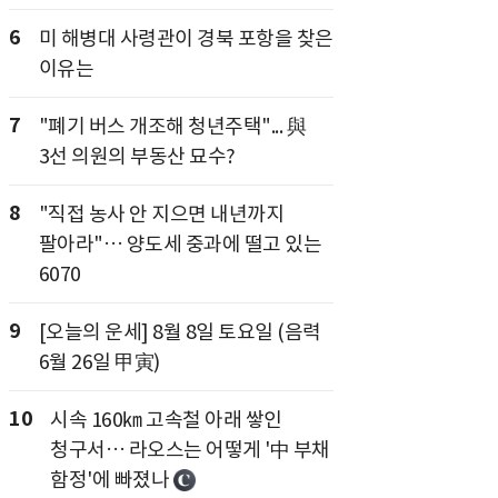
6
미 해병대 사령관이 경북 포항을 찾은
이유는
7
"폐기 버스 개조해 청년주택"... 與
3선 의원의 부동산 묘수?
8
"직접 농사 안 지으면 내년까지
팔아라"… 양도세 중과에 떨고 있는
6070
9
[오늘의 운세] 8월 8일 토요일 (음력
6월 26일 甲寅)
10
시속 160㎞ 고속철 아래 쌓인
청구서… 라오스는 어떻게 '中 부채
함정'에 빠졌나