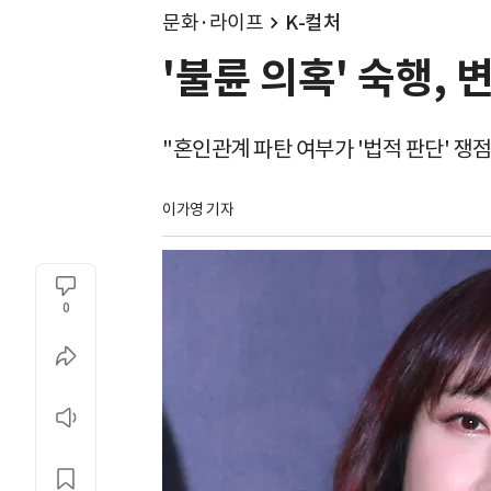
문화·라이프
K-컬처
'불륜 의혹' 숙행, 
"혼인관계 파탄 여부가 '법적 판단' 쟁점
이가영 기자
0