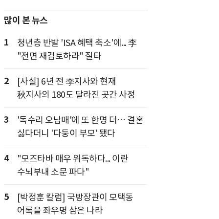
많이 본 뉴스
1
청년층 반발 'ISA 혜택 축소'에... 李
"전면 재검토하라" 질타
2
[사설] 6년 전 李지사와 현재
秋지사의 180도 달라진 곳간 사정
3
'독수리 오남매'에 또 한명 더… 결혼
싫다더니 '다둥이 부모' 됐다
4
"모즈타바 매우 위독하다... 이란
수뇌부내 소문 파다"
5
[박정훈 칼럼] 국방장관이 모택동
어록을 좌우명 삼은 나라