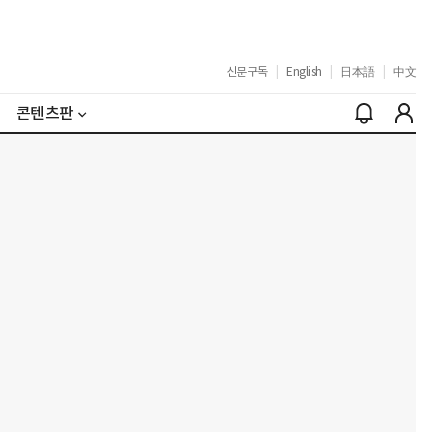
신문구독
|
English
|
日本語
|
中文
콘텐츠판