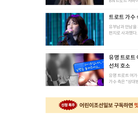
BN 트로트 서바이
트로트 가수 
유부남과 만남을 
편지로 사과했다. 
유명 트로트 
선처 호소
유명 트로트 여가
가수 측은 “상대방