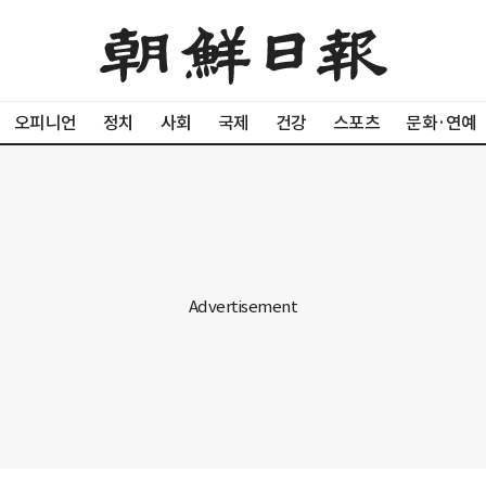
오피니언
정치
사회
국제
건강
스포츠
문화·연예