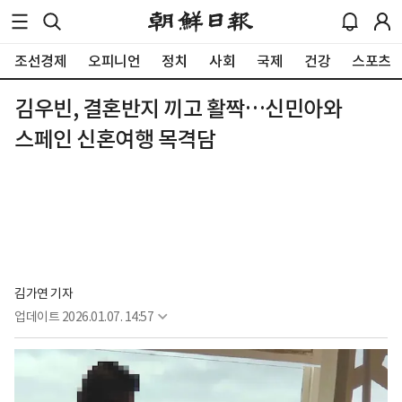
조선경제
오피니언
정치
사회
국제
건강
스포츠
김우빈, 결혼반지 끼고 활짝…신민아와
스페인 신혼여행 목격담
김가연 기자
업데이트
2026.01.07. 14:57