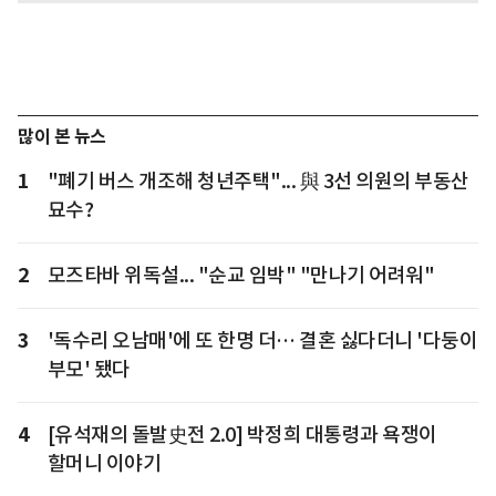
많이 본 뉴스
1
"폐기 버스 개조해 청년주택"... 與 3선 의원의 부동산
묘수?
2
모즈타바 위독설... "순교 임박" "만나기 어려워"
3
'독수리 오남매'에 또 한명 더… 결혼 싫다더니 '다둥이
부모' 됐다
4
[유석재의 돌발史전 2.0] 박정희 대통령과 욕쟁이
할머니 이야기