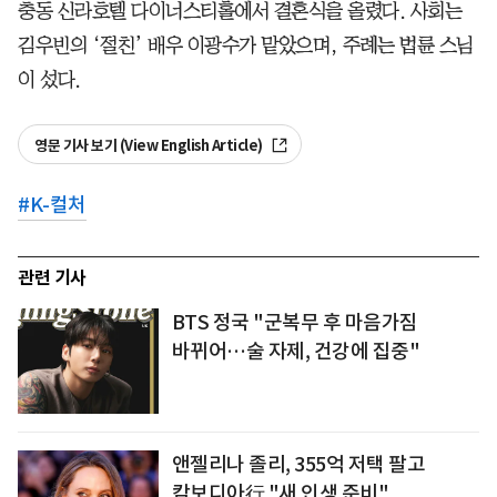
충동 신라호텔 다이너스티홀에서 결혼식을 올렸다. 사회는
김우빈의 ‘절친’ 배우 이광수가 맡았으며, 주례는 법륜 스님
이 섰다.
영문 기사 보기 (View English Article)
#
K-컬처
관련 기사
BTS 정국 "군복무 후 마음가짐
바뀌어…술 자제, 건강에 집중"
앤젤리나 졸리, 355억 저택 팔고
캄보디아行 "새 인생 준비"