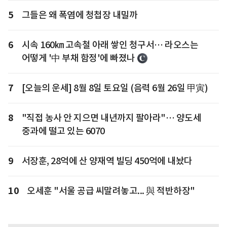
5
그들은 왜 폭염에 청첩장 내밀까
6
시속 160㎞ 고속철 아래 쌓인 청구서… 라오스는
어떻게 '中 부채 함정'에 빠졌나
7
[오늘의 운세] 8월 8일 토요일 (음력 6월 26일 甲寅)
8
"직접 농사 안 지으면 내년까지 팔아라"… 양도세
중과에 떨고 있는 6070
9
서장훈, 28억에 산 양재역 빌딩 450억에 내놨다
10
오세훈 "서울 공급 씨말려놓고... 與 적반하장"