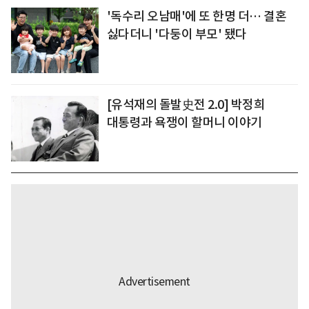
'독수리 오남매'에 또 한명 더… 결혼
싫다더니 '다둥이 부모' 됐다
[유석재의 돌발史전 2.0] 박정희
대통령과 욕쟁이 할머니 이야기