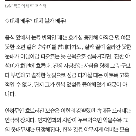
tvN '폭군의 셰프' 포스터
◇대체 배우? 대체 불가 배우!
음식 앞에서 눈을 반짝일 때는 호기심 충만해 아직은 덜 여문
듯한 소년 같은 순수미를 뽐내다가도, 살짝 끝이 올라간 듯한
눈매가 이글이글 타오르는 듯 근육으로 실룩거리면, 진한 야
성미가 화면에 흐른다. 진정 사랑하는 사람을 향해 그 누구보
다 투명하고 솔직한 눈빛으로 성큼 다가설 때는 이토록 고혹
적일 수 없다. 단지 그가 한복 앞섶을 풀어헤쳤기 때문이 아
니다.
안하무인 흐트러진 모습은 이헌의 강퍅했던 속내를 드러내는
연극적 장치다. 연지영과의 사랑이 무르익으면 익을수록 그
의 옷매무새는 단정해진다. 한복 깃을 야무지게 여미는 모습