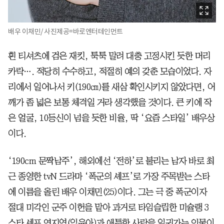
배우 이채민/ 사진제공=바로엔터테인먼트
흰 티셔츠에 검은 재킷, 툭툭 말려 대충 고정시킨 듯한 머리
카락…. 적당히 수수하고, 적절히 예의 갖춘 모습이었다. 자
리에서 일어나서 키(190㎝)를 새삼 확인시키지 않았다면, 어
깨가 좀 넓은 보통 체격일 거라 생각했을 것이다. 큰 키에 작
은 얼굴, 10등신이 넘을 듯한 비율, 딱 ‘요즘 스타일’ 배우상
이다.
‘190cm 문짝남주’, 해외에선 ‘전하’로 불리는 남자 바로 최
근 종영한 tvN 드라마 ‘폭군의 셰프’로 가장 주목받는 스타
에 이름을 올린 배우 이채민(25)이다. 그는 극 중 폭군이자
절대 미각인 군주 이헌을 맡아 과거로 타임슬립한 미슐랭 3
스타 셰프 연지영(임윤아)과 애틋한 사랑을 일궈가는 인물이