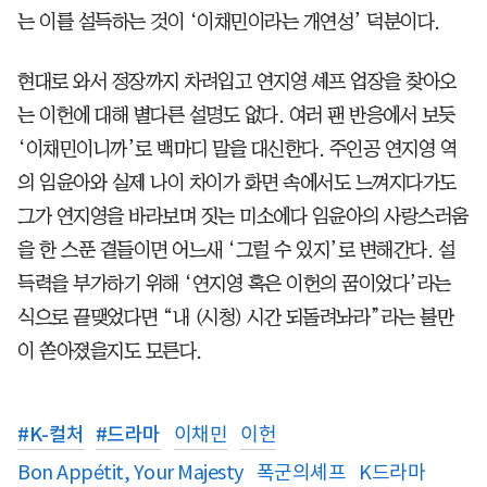
는 이를 설득하는 것이 ‘이채민이라는 개연성’ 덕분이다.
현대로 와서 정장까지 차려입고 연지영 셰프 업장을 찾아오
는 이헌에 대해 별다른 설명도 없다. 여러 팬 반응에서 보듯
‘이채민이니까’로 백마디 말을 대신한다. 주인공 연지영 역
의 임윤아와 실제 나이 차이가 화면 속에서도 느껴지다가도
그가 연지영을 바라보며 짓는 미소에다 임윤아의 사랑스러움
을 한 스푼 곁들이면 어느새 ‘그럴 수 있지’로 변해간다. 설
득력을 부가하기 위해 ‘연지영 혹은 이헌의 꿈이었다’라는
식으로 끝맺었다면 “내 (시청) 시간 되돌려놔라”라는 불만
이 쏟아졌을지도 모른다.
#
K-컬처
#
드라마
이채민
이헌
Bon Appétit, Your Majesty
폭군의셰프
K드라마