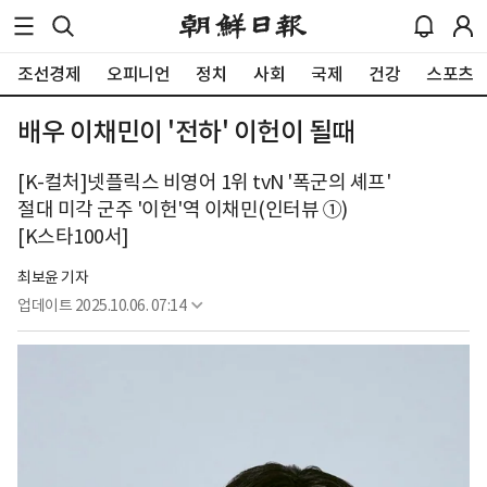
조선경제
오피니언
정치
사회
국제
건강
스포츠
배우 이채민이 '전하' 이헌이 될때
[K-컬처]넷플릭스 비영어 1위 tvN '폭군의 셰프'
절대 미각 군주 '이헌'역 이채민(인터뷰 ①)
[K스타100서]
최보윤 기자
업데이트
2025.10.06. 07:14