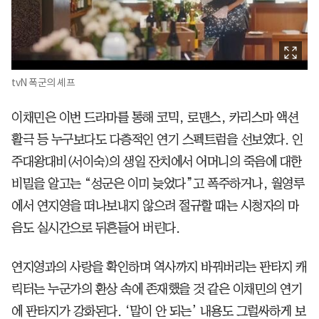
tvN 폭군의 셰프
이채민은 이번 드라마를 통해 코믹, 로맨스, 카리스마 액션
활극 등 누구보다도 다층적인 연기 스펙트럼을 선보였다. 인
주대왕대비(서이숙)의 생일 잔치에서 어머니의 죽음에 대한
비밀을 알고는 “성군은 이미 늦었다”고 폭주하거나, 월영루
에서 연지영을 떠나보내지 않으려 절규할 때는 시청자의 마
음도 실시간으로 뒤흔들어 버린다.
연지영과의 사랑을 확인하며 역사까지 바꿔버리는 판타지 캐
릭터는 누군가의 환상 속에 존재했을 것 같은 이채민의 연기
에 판타지가 강화된다. ‘말이 안 되는’ 내용도 그럴싸하게 보