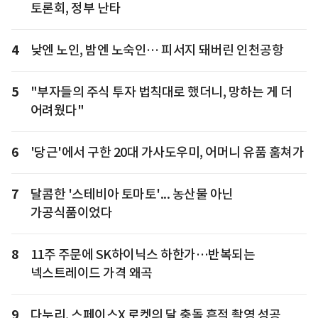
토론회, 정부 난타
4
낮엔 노인, 밤엔 노숙인… 피서지 돼버린 인천공항
5
"부자들의 주식 투자 법칙대로 했더니, 망하는 게 더
어려웠다"
6
'당근'에서 구한 20대 가사도우미, 어머니 유품 훔쳐가
7
달콤한 '스테비아 토마토'... 농산물 아닌
가공식품이었다
8
11주 주문에 SK하이닉스 하한가…반복되는
넥스트레이드 가격 왜곡
9
다누리, 스페이스X 로켓의 달 충돌 흔적 촬영 성공