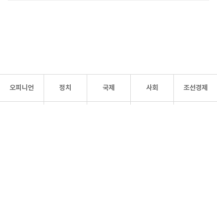
오피니언
정치
국제
사회
조선경제
문화·
조선
스포츠
건강
조선몰
연예
리더스
조선일보 공식 SNS
개인정보처리방침
사이트맵
Copyright 조선일보 All rights reserved. 무단 전재 및 재배포 금지.