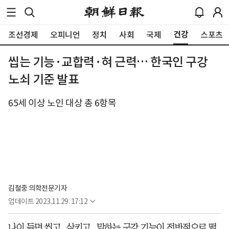
건강
조선경제
오피니언
정치
사회
국제
스포츠
씹는 기능·교합력·혀 근력… 한국인 구강
노쇠 기준 발표
65세 이상 노인 대상 총 6항목
김철중 의학전문기자
업데이트
2023.11.29. 17:12
나이 들면 씹고, 삼키고, 말하는 구강 기능이 전반적으로 떨