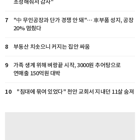
초청해줘서 감사"
7
"中 무인공장과 단가 경쟁 안 돼"… 車부품 성지, 공장
20% 멈췄다
8
부동산 치솟으니 커지는 집안 싸움
9
가족 생계 위해 벼랑끝 시작, 3000원 추어탕으로
연매출 150억원 대박
10
"침대에 묶여 있었다" 천안 교회서 지내던 11살 숨져