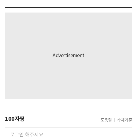
100자평
도움말
삭제기준