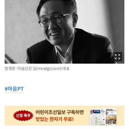
함영준·마음건강 길(mindgil.com) 대표
#
마음PT