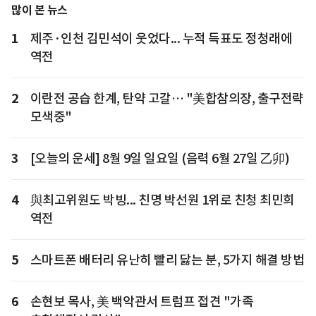
많이 본 뉴스
1
제주·인천 김민석이 웃었다... 누적 득표도 정청래에
역전
2
이란전 공습 한계, 탄약 고갈… "美합참의장, 출구전략
모색중"
3
[오늘의 운세] 8월 9일 일요일 (음력 6월 27일 乙卯)
4
與최고위원도 박빙... 친명 박선원 1위로 친청 최민희
역전
5
스마트폰 배터리 유난히 빨리 닳는 분, 5가지 해결 방법
6
손현보 목사, 美 백악관서 트럼프 접견 "가족