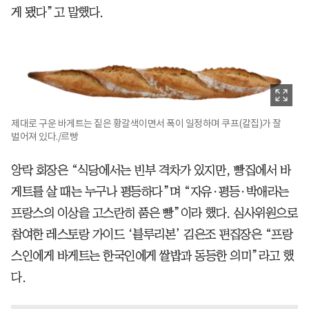
게 됐다”고 말했다.
제대로 구운 바게트는 짙은 황갈색이면서 폭이 일정하며 쿠프(칼집)가 잘
벌어져 있다./르빵
앙락 회장은 “식당에서는 빈부 격차가 있지만, 빵집에서 바
게트를 살 때는 누구나 평등하다”며 “자유·평등·박애라는
프랑스의 이상을 고스란히 품은 빵”이라 했다. 심사위원으로
참여한 레스토랑 가이드 ‘블루리본’ 김은조 편집장은 “프랑
스인에게 바게트는 한국인에게 쌀밥과 동등한 의미”라고 했
다.