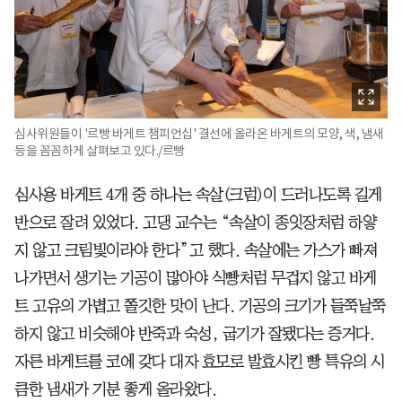
심사위원들이 '르빵 바게트 챔피언십' 결선에 올라온 바게트의 모양, 색, 냄새
등을 꼼꼼하게 살펴보고 있다./르빵
심사용 바게트 4개 중 하나는 속살(크럼)이 드러나도록 길게
반으로 잘려 있었다. 고댕 교수는 “속살이 종잇장처럼 하얗
지 않고 크림빛이라야 한다”고 했다. 속살에는 가스가 빠져
나가면서 생기는 기공이 많아야 식빵처럼 무겁지 않고 바게
트 고유의 가볍고 쫄깃한 맛이 난다. 기공의 크기가 들쭉날쭉
하지 않고 비슷해야 반죽과 숙성, 굽기가 잘됐다는 증거다.
자른 바게트를 코에 갖다 대자 효모로 발효시킨 빵 특유의 시
큼한 냄새가 기분 좋게 올라왔다.