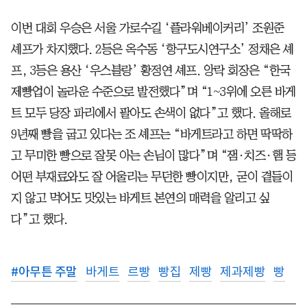
이번 대회 우승은 서울 가로수길 ‘플라워베이커리’ 조원준
셰프가 차지했다. 2등은 옥수동 ‘항구도시연구소’ 정채은 셰
프, 3등은 용산 ‘우스블랑’ 황정연 셰프. 앙락 회장은 “한국
제빵업이 놀라운 수준으로 발전했다”며 “1~3위에 오른 바게
트 모두 당장 파리에서 팔아도 손색이 없다”고 했다. 올해로
9년째 빵을 굽고 있다는 조 셰프는 “바게트라고 하면 딱딱하
고 무미한 빵으로 잘못 아는 손님이 많다”며 “잼·치즈·햄 등
어떤 부재료와도 잘 어울리는 무던한 빵이지만, 굳이 곁들이
지 않고 먹어도 맛있는 바게트 본연의 매력을 알리고 싶
다”고 했다.
#
아무튼 주말
바게트
르빵
빵집
제빵
제과제빵
빵