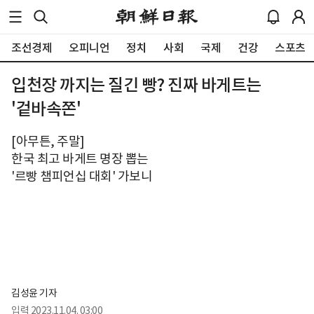
조선경제
오피니언
정치
사회
국제
건강
스포츠
입천장 까지는 질긴 빵? 진짜 바게트는
'겉바속쫀'
[아무튼, 주말]
한국 최고 바게트 명장 뽑는
'르빵 챔피언십 대회' 가보니
김성윤 기자
입력
2023.11.04. 03:00