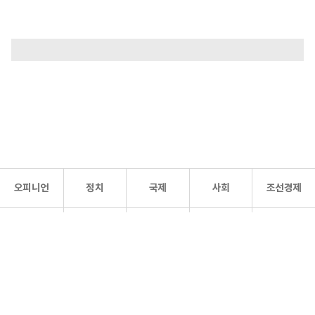
오피니언
정치
국제
사회
조선경제
문화·
조선
스포츠
건강
조선몰
연예
리더스
조선일보 공식 SNS