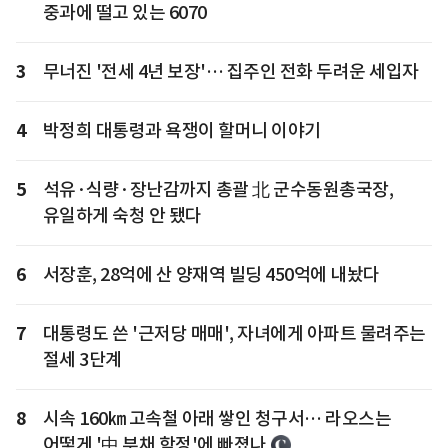
중과에 떨고 있는 6070
3
무너진 '전세 4년 보장'… 집주인 전화 두려운 세입자
4
박정희 대통령과 욕쟁이 할머니 이야기
5
석유·식량·장난감까지 총괄 北 군수동원총국장,
유일하게 숙청 안 됐다
6
서장훈, 28억에 산 양재역 빌딩 450억에 내놨다
7
대통령도 쓴 '근저당 매매', 자녀에게 아파트 물려주는
절세 3단계
8
시속 160㎞ 고속철 아래 쌓인 청구서… 라오스는
어떻게 '中 부채 함정'에 빠졌나