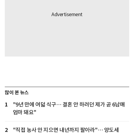
많이 본 뉴스
1
"9년 만에 여덟 식구… 결혼 안 하려던 제가 곧 6남매
엄마 돼요"
2
"직접 농사 안 지으면 내년까지 팔아라"… 양도세