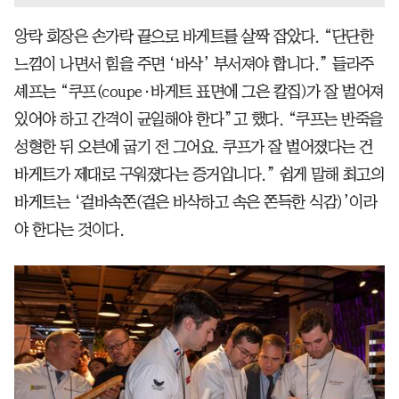
앙락 회장은 손가락 끝으로 바게트를 살짝 잡았다. “단단한
느낌이 나면서 힘을 주면 ‘바삭’ 부서져야 합니다.” 들라주
셰프는 “쿠프(coupe·바게트 표면에 그은 칼집)가 잘 벌어져
있어야 하고 간격이 균일해야 한다”고 했다. “쿠프는 반죽을
성형한 뒤 오븐에 굽기 전 그어요. 쿠프가 잘 벌어졌다는 건
바게트가 제대로 구워졌다는 증거입니다.” 쉽게 말해 최고의
바게트는 ‘겉바속쫀(겉은 바삭하고 속은 쫀득한 식감)’이라
야 한다는 것이다.