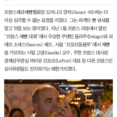
프랑스제과제빵협회장 도미니크 앙락(Anract·60)씨는 더
이상 심각할 수 없는 표정을 지었다. 그는 바게트 빵 냄새를
맡고 맛을 보는 중이었다. 지난 1월 프랑스 리옹에서 열린
‘프랑스 제빵 대회’에서 우승한 쿠엔틴 들라주(Delage)와 피
에르 소세스(Sauces) 셰프, 서울 ‘르꼬르동블루’에서 제빵
을 가르치는 시릴 고댕(Gaudin) 교수, 주한 프랑스 대사관
경제상무관실 마티유 르포르(LeFort) 대표 등 다른 프랑스인
심사위원들도 진지하기는 매한가지였다.