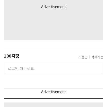
100자평
도움말
삭제기준