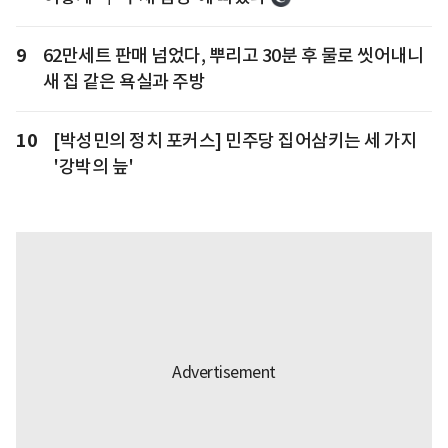
9
62만세트 판매 넘었다, 뿌리고 30분 후 물로 씻어내니
새 집 같은 욕실과 주방
10
[박성민의 정치 포커스] 민주당 집어삼키는 세 가지
'강박의 늪'