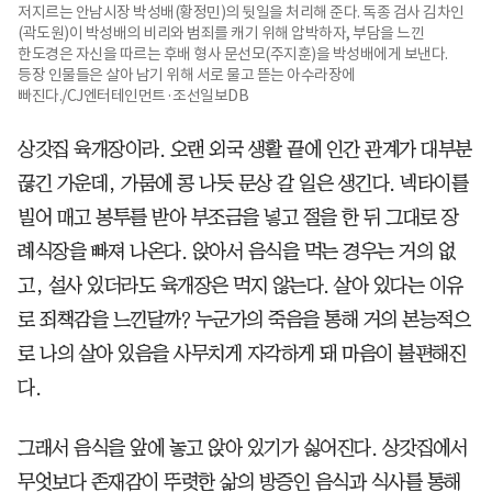
저지르는 안남시장 박성배(황정민)의 뒷일을 처리해 준다. 독종 검사 김차인
(곽도원)이 박성배의 비리와 범죄를 캐기 위해 압박하자, 부담을 느낀
한도경은 자신을 따르는 후배 형사 문선모(주지훈)을 박성배에게 보낸다.
등장 인물들은 살아 남기 위해 서로 물고 뜯는 아수라장에
빠진다./CJ엔터테인먼트·조선일보DB
상갓집 육개장이라. 오랜 외국 생활 끝에 인간 관계가 대부분
끊긴 가운데, 가뭄에 콩 나듯 문상 갈 일은 생긴다. 넥타이를
빌어 매고 봉투를 받아 부조금을 넣고 절을 한 뒤 그대로 장
례식장을 빠져 나온다. 앉아서 음식을 먹는 경우는 거의 없
고, 설사 있더라도 육개장은 먹지 않는다. 살아 있다는 이유
로 죄책감을 느낀달까? 누군가의 죽음을 통해 거의 본능적으
로 나의 살아 있음을 사무치게 자각하게 돼 마음이 불편해진
다.
그래서 음식을 앞에 놓고 앉아 있기가 싫어진다. 상갓집에서
무엇보다 존재감이 뚜렷한 삶의 방증인 음식과 식사를 통해