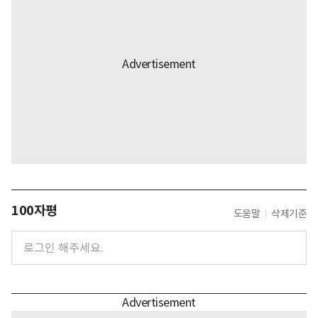
100자평
도움말
삭제기준