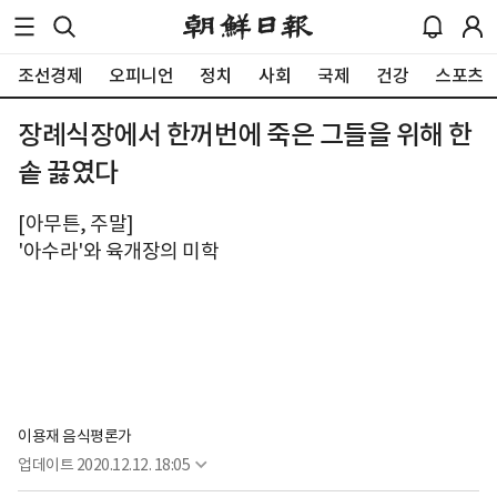
조선경제
오피니언
정치
사회
국제
건강
스포츠
장례식장에서 한꺼번에 죽은 그들을 위해 한
솥 끓였다
[아무튼, 주말]
'아수라'와 육개장의 미학
이용재 음식평론가
업데이트
2020.12.12. 18:05