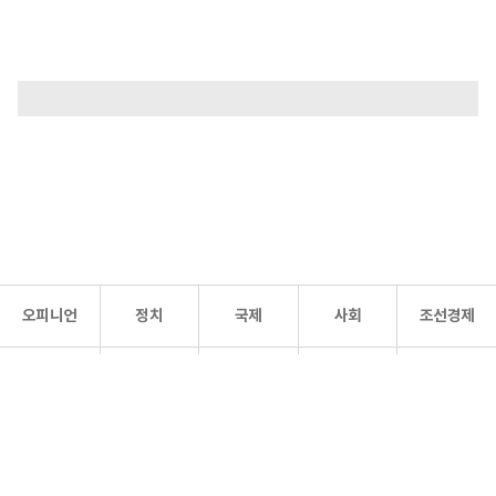
오피니언
정치
국제
사회
조선경제
문화·
조선
스포츠
건강
조선몰
연예
리더스
조선일보 공식 SNS