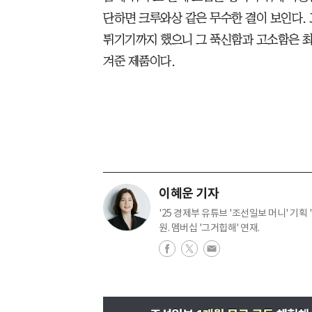
단하면 크루와상 같은 무수한 결이 보인다.
튀기기까지 했으니 그 푹신함과 고소함은 최
겨준 제품이다.
이혜운 기자
'25 경제부 유튜브 '조선일보 머니' 기획 '
원. 멤버십 '그거힙해' 연재.