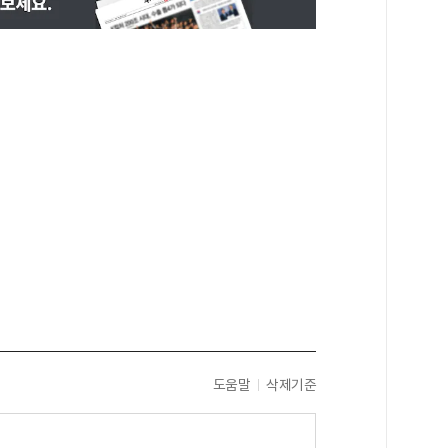
도움말
삭제기준