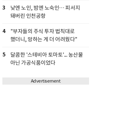
3
낮엔 노인, 밤엔 노숙인… 피서지
돼버린 인천공항
4
"부자들의 주식 투자 법칙대로
했더니, 망하는 게 더 어려웠다"
5
달콤한 '스테비아 토마토'... 농산물
아닌 가공식품이었다