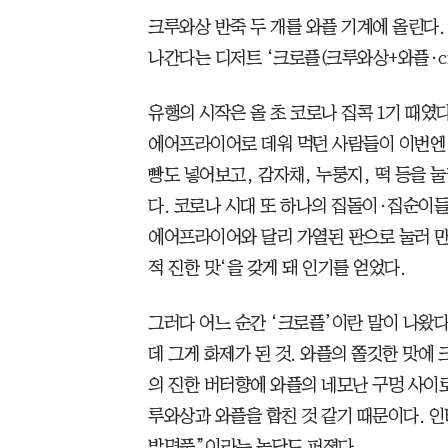
크루와상 반죽 두 개를 와플 기계에 올린다. 
나간다는 디저트 ‘크로플(크루와상+와플·crof
유행의 시작은 올 초 코로나 집콕 1기 때였
에어프라이어로 데워 먹던 사람들이 이번엔 
빵도 넣어보고, 감자채, 누룽지, 떡 등을 
다. 코로나 시대 또 하나의 집돌이·집순이들
에어프라이어와 달리 가열된 판으로 눌러 만
적 진한 맛‘을 갖게 돼 인기를 얻었다.
그러다 어느 순간 ‘크로플’이란 말이 나왔다
데 그게 화제가 된 것. 와플의 쫄깃한 맛에
의 진한 버터향에 와플의 네모난 구멍 사이
루와상과 와플을 합친 것 같기 때문이다. 
발명품”이라는 농담도 퍼졌다.