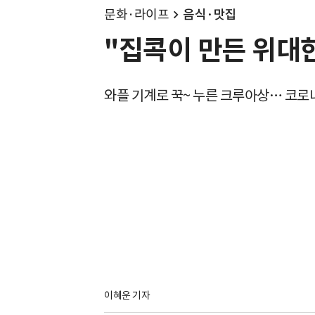
문화·라이프
음식·맛집
"집콕이 만든 위대한
와플 기계로 꾹~ 누른 크루아상… 코로
이혜운 기자