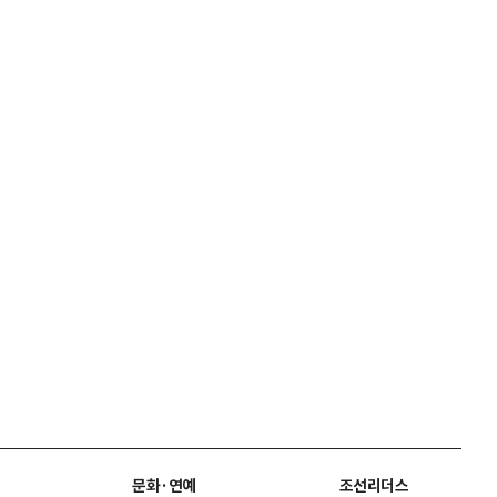
문화·연예
조선리더스