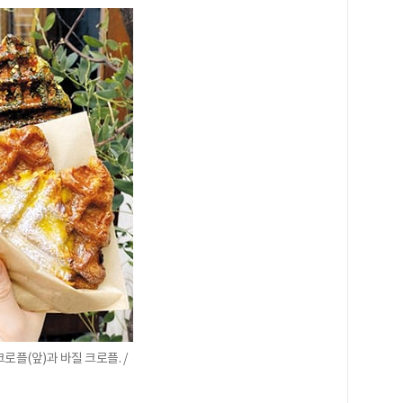
로플(앞)과 바질 크로플. /