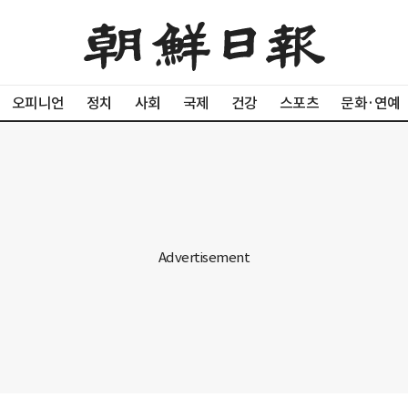
오피니언
정치
사회
국제
건강
스포츠
문화·연예