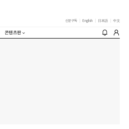
신문구독
|
English
|
日本語
|
中文
콘텐츠판