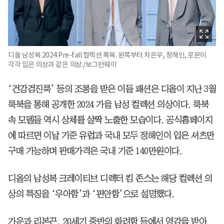
디올 남성복 2024 Pre-fall 컬렉션 룩북. 왼쪽부터 차은우, 정해인, 로몬이
각각 입은 의상과 같은 의상./보그런웨이
‘건강검진룩’ 등의 조롱을 받은 이들 패션은 디올이 지난 3월
룩북을 통해 공개한 2024 가을 남성 컬렉션 의상이다. 룩북
속 모델들 역시 상체를 살짝 노출한 모습이다. 공식홈페이지
에 따르면 이날 기준 유럽과 국내 모두 정해인이 입은 셔츠만
구매 가능하며 판매가격은 국내 기준 140만원이다.
디올의 남성복 크레이티브 디렉터 킴 존스는 해당 컬렉션 의
상의 특징을 ‘우아함’과 ‘편안함’으로 설명했다.
가운과 리본끈, 20세기 중반의 화려함 등에서 영감을 받아