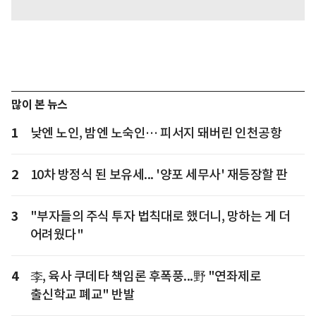
많이 본 뉴스
1
낮엔 노인, 밤엔 노숙인… 피서지 돼버린 인천공항
2
10차 방정식 된 보유세... '양포 세무사' 재등장할 판
3
"부자들의 주식 투자 법칙대로 했더니, 망하는 게 더
어려웠다"
4
李, 육사 쿠데타 책임론 후폭풍...野 "연좌제로
출신학교 폐교" 반발