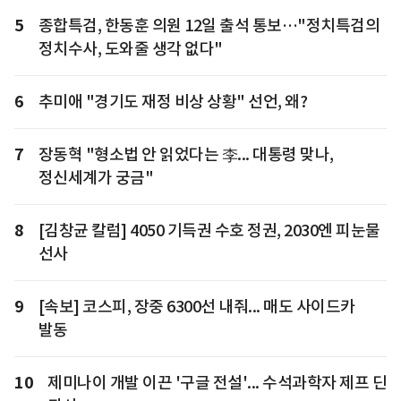
5
종합특검, 한동훈 의원 12일 출석 통보…"정치특검의
정치수사, 도와줄 생각 없다"
6
추미애 "경기도 재정 비상 상황" 선언, 왜?
7
장동혁 "형소법 안 읽었다는 李... 대통령 맞나,
정신세계가 궁금"
8
[김창균 칼럼] 4050 기득권 수호 정권, 2030엔 피눈물
선사
9
[속보] 코스피, 장중 6300선 내줘... 매도 사이드카
발동
10
제미나이 개발 이끈 '구글 전설'... 수석과학자 제프 딘