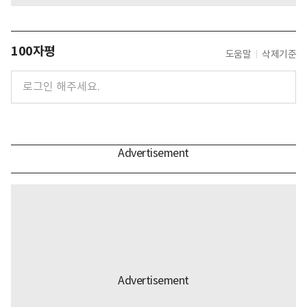
100자평
도움말
삭제기준