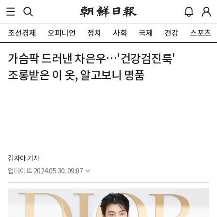
조선경제
오피니언
정치
사회
국제
건강
스포츠
가슴팍 드러낸 차은우…'건강검진룩'
조롱받은 이 옷, 알고보니 명품
김자아 기자
업데이트
2024.05.30. 09:07