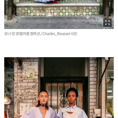
유나 양 20봄여름 컬렉션./ Charles_Roussel 사진