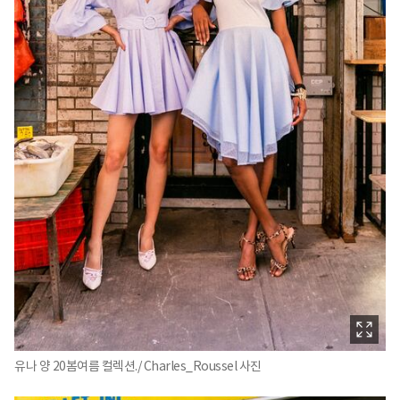
유나 양 20봄여름 컬렉션./ Charles_Roussel 사진