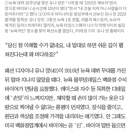
①뉴욕 데뷔 10주년을 맞은 유나 양은 “시작할 때 ‘10년은 해보자’면서
깡으로 버텨보니 순식간에 10년이 됐다”면서 “내 것을 지켜가니 사람들이 더
믿어주더라”고 했다. ②③미국 차이나타운 중심부에서 선보인 유나 양 2020
봄여름 컬렉션. 유나 양은 그동안 뉴욕 1호 호텔, 리졸리 북스토어, 뉴요커
매거진 일러스트레이터 갤러리, 뉴욕 타임스스퀘어 나스닥 마켓사이트 빌딩
등 ‘뉴욕적인’ 장소를 찾아 패션쇼를 열었다. /이태경 기자·유나 양 홈페이지
“당신 참 이해할 수가 없네요. 내 말대로 하면 쉬운 길이 펼
쳐진다는데 왜 마다하죠?”
패션 디자이너 유나 양(42)이 2010년 뉴욕 데뷔 무대를 가진
뒤 얼마 지나지 않았을 때다. 뉴욕 블루밍데일스 백화점 수석
바이어가 면담을 요청했다. 레이스와 자수 등 독특한 디테일
에 ‘손맛’이 느껴지지만, 제작할 때 손이 많이 가는 옷은 다
량으로 찍어낼 수 없다는 품평이 먼저였다. 장식을 줄이고,
원단과 색상을 조정해 가격을 내리라는 얘기였다. 안 그래도
미국 백화점업계에서 바이어는 곧 ‘신’. 바이어 말만 들으면