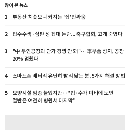
많이 본 뉴스
1
부동산 치솟으니 커지는 '집'안싸움
2
압수수색·심판 성 접대 논란... 축구협회, 고개 숙였다
3
"中 무인공장과 단가 경쟁 안 돼"… 車부품 성지, 공장
20% 멈췄다
4
스마트폰 배터리 유난히 빨리 닳는 분, 5가지 해결 방법
5
요양시설 임종 늘었지만…"법·수가 미비에 노인
절반은 여전히 병원서 마지막"