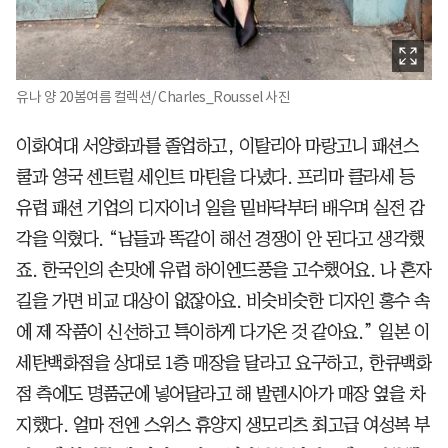
유나 양 20봄여름 컬렉션/ Charles_Roussel 사진
이화여대 서양화과를 졸업하고, 이탈리아 마랑고니 패션스
쿨과 영국 센트럴 세인트 마틴을 다녔다. 프리마 클라세 등
유럽 패션 기업의 디자이너 일을 밑바닥부터 배우며 실전 감
각을 익혔다. “남들과 똑같이 해선 경쟁이 안 된다고 생각했
죠. 한국인의 손맛에 유럽 하이엔드풍을 고수했어요. 나 혼자
길을 가면 비교 대상이 없잖아요. 비슷비슷한 디자인 홍수 속
에 제 작품이 신선하고 특이하게 다가온 것 같아요.” 일본 이
세탄백화점을 상대로 1층 매장을 달라고 요구하고, 한큐백화
점 측에도 명품군에 넣어달라고 해 발렌시아가 매장 옆을 차
지했다. 얼마 전엔 스위스 휴양지 생모리츠 최고급 여성복 부