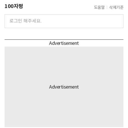
100자평
도움말
삭제기준