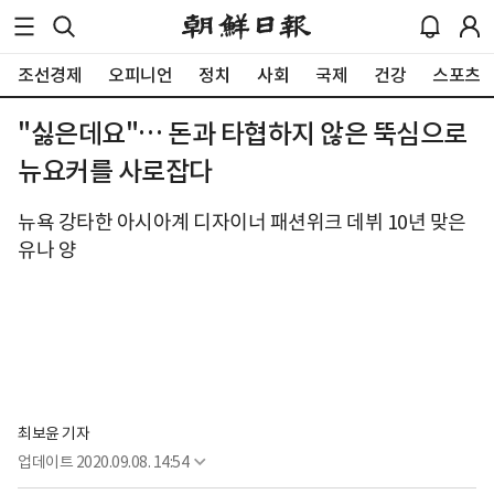
조선경제
오피니언
정치
사회
국제
건강
스포츠
"싫은데요"… 돈과 타협하지 않은 뚝심으로
뉴요커를 사로잡다
뉴욕 강타한 아시아계 디자이너 패션위크 데뷔 10년 맞은
유나 양
최보윤 기자
업데이트
2020.09.08. 14:54