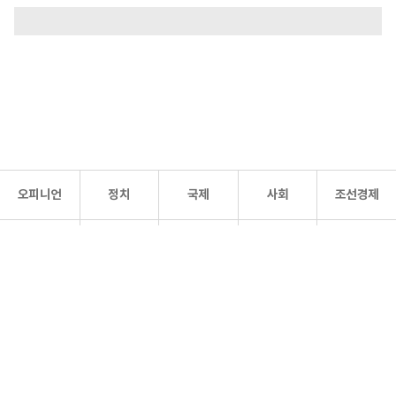
오피니언
정치
국제
사회
조선경제
문화·
조선
스포츠
건강
조선몰
연예
리더스
조선일보 공식 SNS
개인정보처리방침
사이트맵