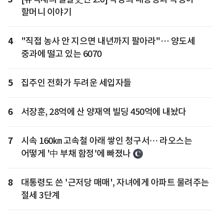
할머니 이야기
4
"직접 농사 안 지으면 내년까지 팔아라"… 양도세
중과에 떨고 있는 6070
5
집주인 전화가 두려운 세입자들
6
서장훈, 28억에 산 양재역 빌딩 450억에 내놨다
7
시속 160㎞ 고속철 아래 쌓인 청구서… 라오스는
어떻게 '中 부채 함정'에 빠졌나
8
대통령도 쓴 '근저당 매매', 자녀에게 아파트 물려주는
절세 3단계