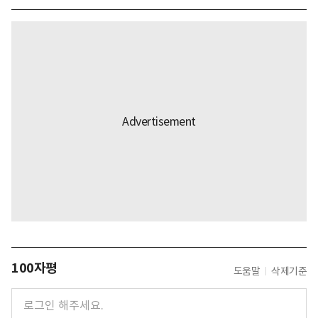
100자평
도움말
삭제기준