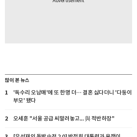
많이 본 뉴스
1
'독수리 오남매'에 또 한명 더… 결혼 싫다더니 '다둥이
부모' 됐다
2
오세훈 "서울 공급 씨말려놓고... 與 적반하장"
3
[유석재의 돌발史전 2.0] 박정희 대통령과 욕쟁이