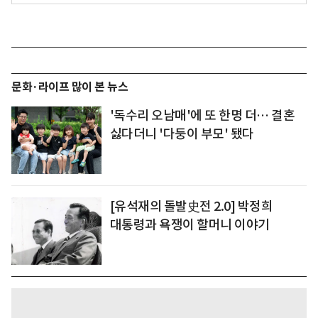
문화·라이프 많이 본 뉴스
'독수리 오남매'에 또 한명 더… 결혼
싫다더니 '다둥이 부모' 됐다
[유석재의 돌발史전 2.0] 박정희
대통령과 욕쟁이 할머니 이야기