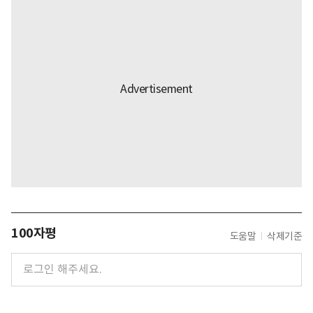
100자평
도움말
삭제기준