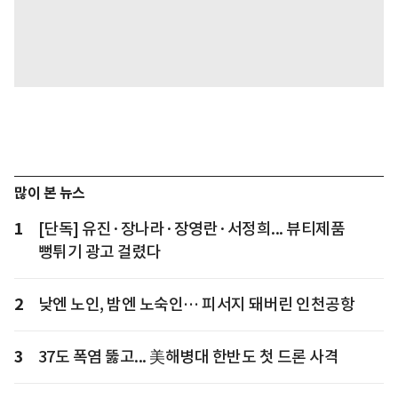
많이 본 뉴스
1
[단독] 유진·장나라·장영란·서정희... 뷰티제품
뻥튀기 광고 걸렸다
2
낮엔 노인, 밤엔 노숙인… 피서지 돼버린 인천공항
3
37도 폭염 뚫고... 美해병대 한반도 첫 드론 사격