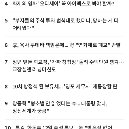
4
화제의 영화 '오디세이' 꼭 아이맥스로 봐야 할까?
5
"부자들의 주식 투자 법칙대로 했더니, 망하는 게 더
어려웠다"
6
李, 육사 쿠데타 책임론에... 野 "연좌제로 폐교" 반발
7
정년 앞둔 학교장, '가짜 청첩장' 돌려 수백만원 챙겨…
교장실엔 러닝머신도
8
10차 방정식 된 보유세... '양포 세무사' 재등장할 판
9
장동혁 "형소법 안 읽었다는 李... 대통령 맞나,
정신세계가 궁금"
10
특검, 한동훈 12일 출석 통보... 韓 "받은적 없어,