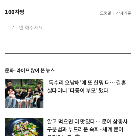
100자평
도움말
삭제기준
문화·라이프 많이 본 뉴스
'독수리 오남매'에 또 한명 더… 결혼
싫다더니 '다둥이 부모' 됐다
알고 먹으면 더 맛있다… 문어 삼총사
구분법과 부드러운 숙회·세계 문어