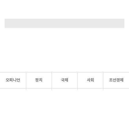
오피니언
정치
국제
사회
조선경제
문화·
조선
스포츠
건강
조선몰
연예
리더스
조선일보 공식 SNS