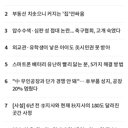
2
부동산 치솟으니 커지는 '집'안싸움
3
압수수색·심판 성 접대 논란... 축구협회, 고개 숙였다
4
외교관·유학생이 낳은 아이도 美시민권 못 받아
5
스마트폰 배터리 유난히 빨리 닳는 분, 5가지 해결 방법
6
"中 무인공장과 단가 경쟁 안 돼"… 車부품 성지, 공장
20% 멈췄다
7
[사설] 6년 전 李지사와 현재 秋지사의 180도 달라진
곳간 사정