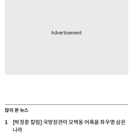
많이 본 뉴스
1
[박정훈 칼럼] 국방장관이 모택동 어록을 좌우명 삼은
나라