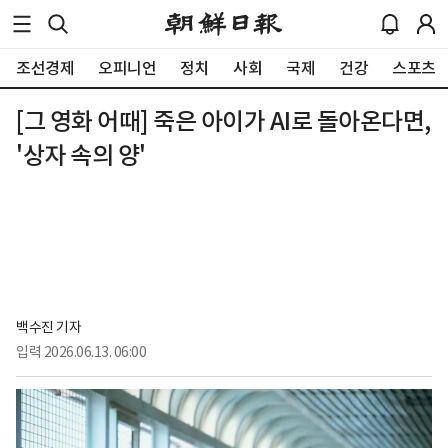
조선경제
오피니언
정치
사회
국제
건강
스포츠
[그 영화 어때] 죽은 아이가 AI로 돌아온다면,
'상자 속의 양'
백수진 기자
입력
2026.06.13. 06:00