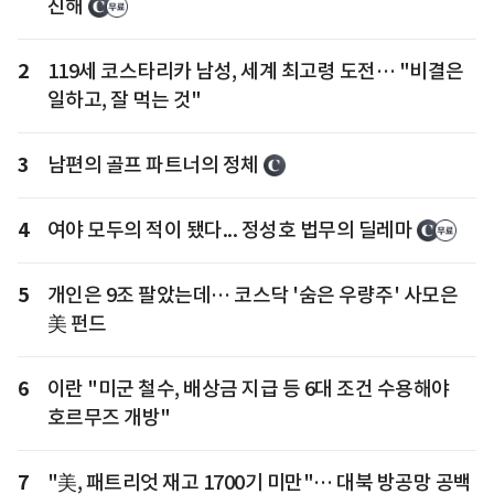
진해
2
119세 코스타리카 남성, 세계 최고령 도전… "비결은
일하고, 잘 먹는 것"
3
남편의 골프 파트너의 정체
4
여야 모두의 적이 됐다... 정성호 법무의 딜레마
5
개인은 9조 팔았는데… 코스닥 '숨은 우량주' 사모은
美 펀드
6
이란 "미군 철수, 배상금 지급 등 6대 조건 수용해야
호르무즈 개방"
7
"美, 패트리엇 재고 1700기 미만"… 대북 방공망 공백