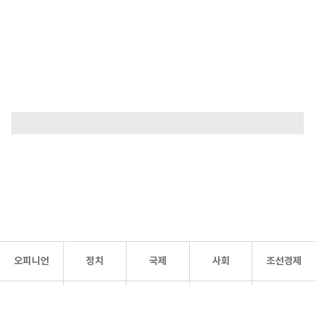
오피니언
정치
국제
사회
조선경제
문화·
조선
스포츠
건강
조선몰
연예
리더스