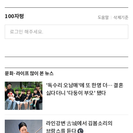
100자평
도움말
삭제기준
문화·라이프 많이 본 뉴스
'독수리 오남매'에 또 한명 더… 결혼
싫다더니 '다둥이 부모' 됐다
라인강변 古城에서 김봄소리의
브람스를 듣다