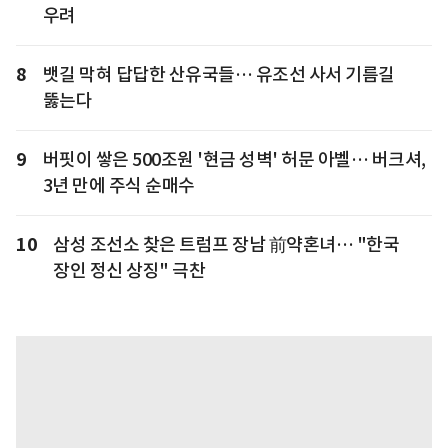
우려
8
뱃길 막혀 답답한 산유국들… 유조선 사서 기름길
뚫는다
9
버핏이 쌓은 500조원 '현금 성벽' 허문 아벨… 버크셔,
3년 만에 주식 순매수
10
삼성 조선소 찾은 트럼프 장남 前약혼녀… "한국
장인 정신 상징" 극찬