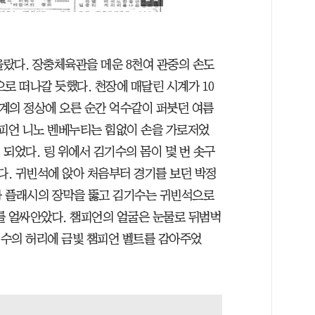
올랐다. 장충체육관을 메운 8천여 관중의 손도
로 떠나갈 듯했다. 천장에 매달린 시계가 10
세계의 정상에 오른 순간 억수같이 퍼붓던 여름
챔피언 니노 벤베누티는 힘없이 손을 가로저었
 되었다. 링 위에서 김기수의 몸이 몇 번 솟구
다. 귀빈석에 앉아 처음부터 경기를 보던 박정
라 플래시의 장막을 뚫고 김기수는 귀빈석으로
를 얼싸안았다. 챔피언의 얼굴은 눈물로 뒤범벅
기수의 허리에 금빛 챔피언 벨트를 감아주었