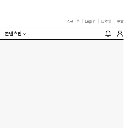
신문구독
|
English
|
日本語
|
中文
콘텐츠판