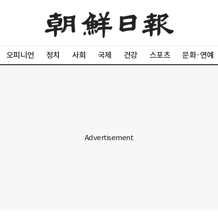
오피니언
정치
사회
국제
건강
스포츠
문화·연예