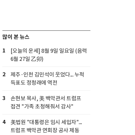
많이 본 뉴스
1
[오늘의 운세] 8월 9일 일요일 (음력
6월 27일 乙卯)
2
제주·인천 김민석이 웃었다... 누적
득표도 정청래에 역전
3
손현보 목사, 美 백악관서 트럼프
접견 "가족 초청해줘서 감사"
4
美법원 "대통령은 임시 세입자"...
트럼프 백악관 연회장 공사 제동