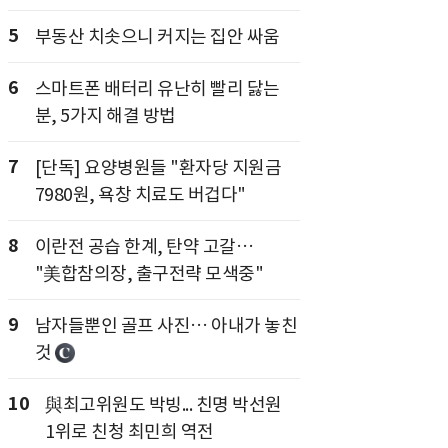
5
부동산 치솟으니 커지는 집안 싸움
6
스마트폰 배터리 유난히 빨리 닳는
분, 5가지 해결 방법
7
[단독] 요양병원들 "환자당 지원금
7980원, 욕창 치료도 버겁다"
8
이란전 공습 한계, 탄약 고갈…
"美합참의장, 출구전략 모색중"
9
남자들뿐인 골프 사진… 아내가 놓친
것
10
與최고위원도 박빙... 친명 박선원
1위로 친청 최민희 역전