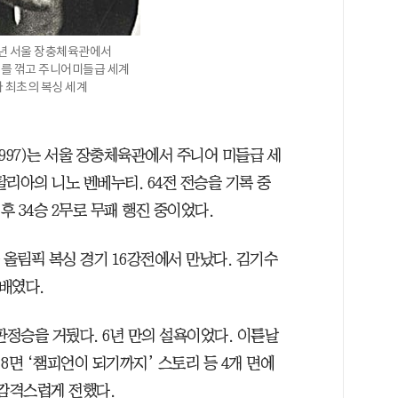
6년 서울 장충체육관에서
를 꺾고 주니어미들급 세계
 최초의 복싱 세계
9~1997)는 서울 장충체육관에서 주니어 미들급 세
리아의 니노 벤베누티. 64전 전승을 기록 중
후 34승 2무로 무패 행진 중이었다.
마 올림픽 복싱 경기 16강전에서 만났다. 김기수
패배였다.
판정승을 거뒀다. 6년 만의 설욕이었다. 이튿날
, 8면 ‘챔피언이 되기까지’ 스토리 등 4개 면에
 감격스럽게 전했다.