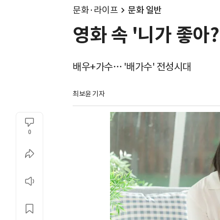
문화·라이프
문화 일반
영화 속 '니가 좋아
배우+가수… '배가수' 전성시대
최보윤 기자
0