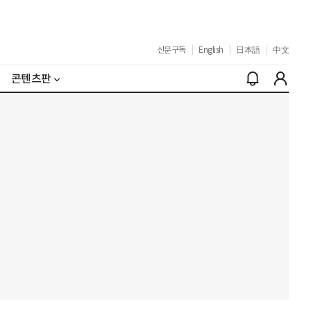
신문구독
|
English
|
日本語
|
中文
콘텐츠판