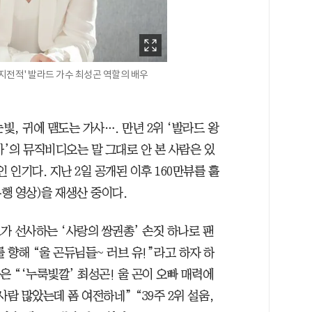
입지전적' 발라드 가수 최성곤 역할의 배우
, 귀에 맴도는 가사…. 만년 2위 ‘발라드 왕
아’의 뮤직비디오는 말 그대로 안 본 사람은 있
 인기다. 지난 2일 공개된 이후 160만뷰를 훌
유행 영상)을 재생산 중이다.
그가 선사하는 ‘사랑의 쌍권총’ 손짓 하나로 팬
 향해 “울 곤듀님들~ 러브 유!”라고 하자 하
들은 “‘누룩빛깔’ 최성곤! 울 곤이 오빠 매력에
람 많았는데 폼 여전하네” “39주 2위 설움,