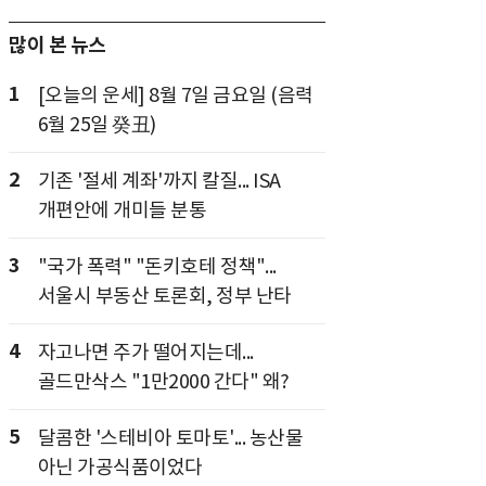
많이 본 뉴스
1
[오늘의 운세] 8월 7일 금요일 (음력
6월 25일 癸丑)
2
기존 '절세 계좌'까지 칼질... ISA
개편안에 개미들 분통
3
"국가 폭력" "돈키호테 정책"...
서울시 부동산 토론회, 정부 난타
4
자고나면 주가 떨어지는데...
골드만삭스 "1만2000 간다" 왜?
5
달콤한 '스테비아 토마토'... 농산물
아닌 가공식품이었다