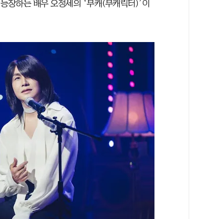
 등장하는 배우 오정세의 ‘부캐(부캐릭터)’이