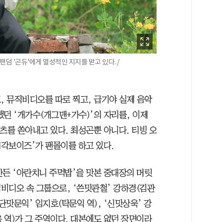
덤 '곤듀'에게 열성적인 지지를 받고 있다. /
, 뮤직비디오를 따로 찍고, 급기야 실제 음악
던 ‘개가수(개그맨+가수)’의 자리를, 이제
츠를 쏟아내고 있다. 최성곤뿐 아니다. 티빙 오
미각보이즈’가 팬몰이를 하고 있다.
만든 ‘아란치니 주먹밥’을 맛본 중대장의 머릿
비디오 속 그룹으로, ‘쓴맛관철’ 강하경(김관
‘단맛문익’ 임지호(탁문익 역), ‘신맛상욱’ 강
용 역)가 그 주역이다. 대본에도 없던 장면이라