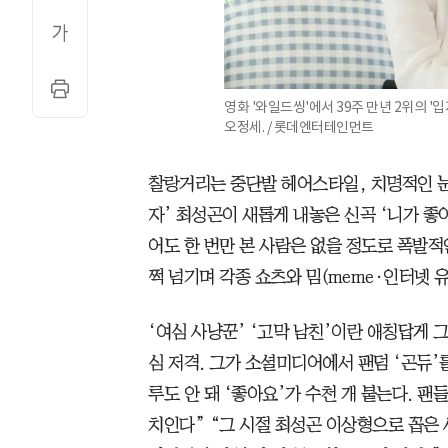
영화 '와일드씽'에서 39주 만년 2위의 '
오정세. / 롯데엔터테인먼트
찰랑거리는 중단발 헤어스타일, 치명적인 눈빛
자’ 최성곤이 새롭게 내놓은 신곡 ‘니가 좋
어도 한 번만 본 사람은 없을 정도로 폭발적인
쩍 넘기며 각종 쇼츠와 밈(meme·인터넷 
‘여심 사냥꾼’ ‘고막 남친’이란 애칭답게 
심 저격. 그가 소셜미디어에서 팬덤 ‘곤듀’를
루도 안 돼 ‘좋아요’가 수천 개 붙는다. 팬
치인다” “그 시절 최성곤 이상형으로 꼽은 사