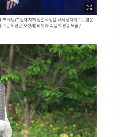
 코 쉐딩(그림자 지게 짙은 색상을 써서 상대적으로 밝은
주는 최성곤(오정세)의 영화 속 음악 방송 모습 /