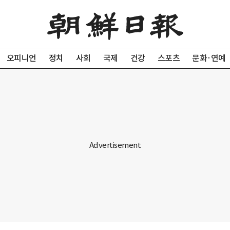
오피니언
정치
사회
국제
건강
스포츠
문화·연예