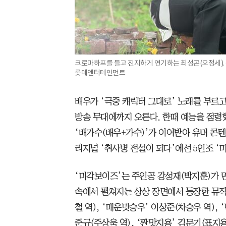
크로마하프를 들고 진지하게 연기하는 최성곤(오정세). 팬
롯데엔터테인먼트
배우가 ‘극중 캐릭터 그대로’ 노래를 부르고
방송 무대에까지 오른다. 한때 예능을 점령했
‘배가수(배우+가수)’가 이어받아 유머 콘텐
리지널 ‘취사병 전설이 되다’에선 5인조 ‘
‘미각보이즈’는 주인공 강성재(박지훈)가 
속에서 펼쳐지는 상상 장면에서 등장한 뮤직
철 역), ‘매운맛승우’ 이상준(차승우 역), 
준규(주상욱 역), ‘짠맛지용’ 김문기(표지