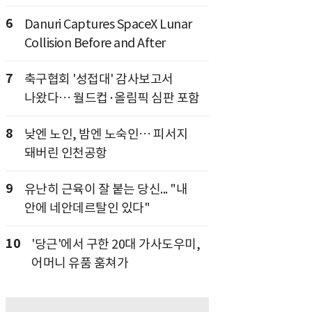
6
Danuri Captures SpaceX Lunar
Collision Before and After
7
축구협회 '성접대' 감사보고서
나왔다… 월드컵·올림픽 심판 포함
8
낮엔 노인, 밤엔 노숙인… 피서지
돼버린 인천공항
9
유난히 근육이 잘 붙는 당신... "내
안에 네안데르탈인 있다"
10
'당근'에서 구한 20대 가사도우미,
어머니 유품 훔쳐가