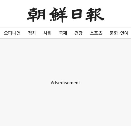
오피니언
정치
사회
국제
건강
스포츠
문화·연예