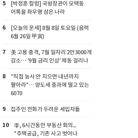
5
[박정훈 칼럼] 국방장관이 모택동
어록을 좌우명 삼은 나라
6
[오늘의 운세] 8월 8일 토요일 (음력
6월 26일 甲寅)
7
美 고용 충격, 7월 일자리 2만3000개
감소… '9월 금리 인상' 제동 걸리나
8
"직접 농사 안 지으면 내년까지
팔아라"… 양도세 중과에 떨고 있는
6070
9
집주인 전화가 두려운 세입자들
10
李, 6시간동안 부동산 회의...
"주택공급, 기존 사고 벗어나