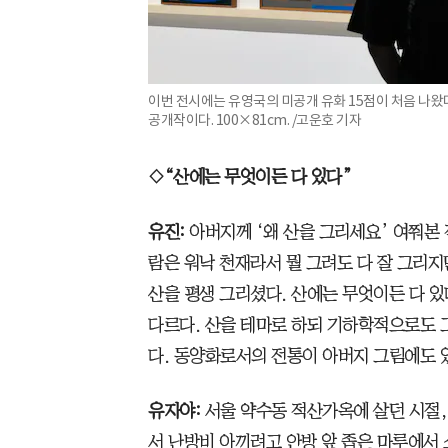
이번 전시에는 유영국의 미공개 유화 15점이 처음 나왔다. 
공개작이다. 100×81cm. /고운호 기자
◇“산에는 무엇이든 다 있다”
유진:
아버지께 ‘왜 산을 그리세요’ 여쭤본 
람은 워낙 천재라서 뭘 그려도 다 잘 그리지
산을 평생 그리셨다. 산에는 무엇이든 다 있
다르다. 산을 테마로 하되 기하학적으로도 
다. 동양화로서의 전통이 아버지 그림에도 
유자야:
서울 약수동 적산가옥에 살던 시절,
서 난방비 아끼려고 안방 앞 좁은 마루에서