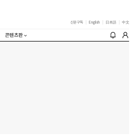
신문구독
|
English
|
日本語
|
中文
콘텐츠판