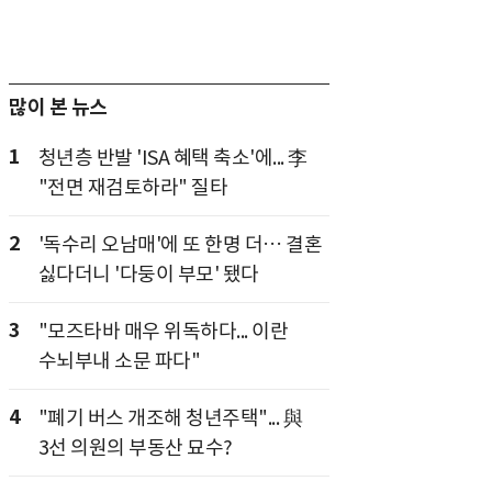
많이 본 뉴스
1
청년층 반발 'ISA 혜택 축소'에... 李
"전면 재검토하라" 질타
2
'독수리 오남매'에 또 한명 더… 결혼
싫다더니 '다둥이 부모' 됐다
3
"모즈타바 매우 위독하다... 이란
수뇌부내 소문 파다"
4
"폐기 버스 개조해 청년주택"... 與
3선 의원의 부동산 묘수?