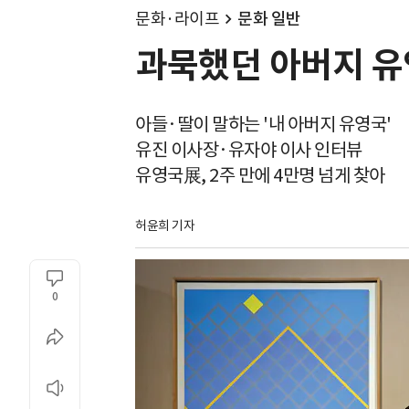
문화·라이프
문화 일반
과묵했던 아버지 유영
아들·딸이 말하는 '내 아버지 유영국'
유진 이사장·유자야 이사 인터뷰
유영국展, 2주 만에 4만명 넘게 찾아
허윤희 기자
0